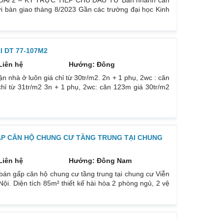
AI 2 – KÝ TRỰC TIẾP CHỦ ĐẦU TƯ Bán nhanh căn
 bàn giao tháng 8/2023 Gần các trường đại học Kinh
c Y, Ngân Hàng, Công Đoàn,…. Vị trí đẹp, thuận tiện
ừ 2,7x tỷ – Sổ hồng sở hữu lâu dài Nhận nhà ở ngay. Bàn
 DT 77-107M2
Liên hệ
Hướng: Đông
 nhà ở luôn giá chỉ từ 30tr/m2. 2n + 1 phụ, 2wc : căn
hỉ từ 31tr/m2 3n + 1 phụ, 2wc: căn 123m giá 30tr/m2
 bị chiếu sáng, thiết bị vệ sinh, đầu chờ điều hòa… Cam
 hệ em để xem nhà 0832133366
GẤP CĂN HỘ CHUNG CƯ TẦNG TRUNG TẠI CHUNG
Liên hệ
Hướng: Đông Nam
 bán gấp căn hộ chung cư tầng trung tại chung cư Viễn
ội. Diện tích 85m² thiết kế hài hòa 2 phòng ngủ, 2 vệ
hướng Đông Nam, view cực kỳ thoáng, mát mẻ mùa hè,
ần thạch cao, và các thiết bị vệ sinh. Tòa nhà gồm 1