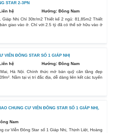
G STAR 2-3PN
Liên hệ
Hướng: Đông Nam
 Giáp Nhị Chỉ 30tr/m2 Thiết kế 2 ngủ: 81,85m2 Thiết
àn giao vào ở. Chỉ với 2.5 tỷ đã có thể sở hữu vào ở
 Vị trí: Số 1 Giáp Nhị- Trương Định nối ra Giải Phóng.
 VIỄN ĐÔNG STAR SỐ 1 GIÁP NHỊ
Liên hệ
Hướng: Đông Nam
 Mai, Hà Nội. Chính thức mở bán quỹ căn tầng đẹp
9m². Nằm tại vị trí đắc địa, dễ dàng liên kết các tuyến
 xe Giáp Bát, Nước Ngầm tới Bệnh viện Bạch Mai, ĐH
p, Phố đi bộ chỉ 8p,… Đón sóng quy hoạch Aeon Mall
tương
IAO CHUNG CƯ VIỄN ĐÔNG STAR SỐ 1 GIÁP NHỊ,
Đông Nam
ng cư Viễn Đông Star số 1 Giáp Nhị, Thịnh Liệt, Hoàng