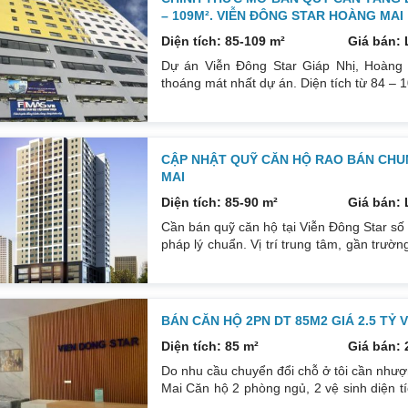
– 109M². VIỄN ĐÔNG STAR HOÀNG MAI
Diện tích: 85-109 m²
Giá bán: 
Dự án Viễn Đông Star Giáp Nhị, Hoàng
thoáng mát nhất dự án. Diện tích từ 84 – 10
đường huyết mạch của TP. Ngay cạnh bến
Kinh tế quốc dân, Bách Khoa, Xây Dựng 4
Hoàng Mai, tiềm năng tăng giá cao trong 
CẬP NHẬT QUỸ CĂN HỘ RAO BÁN CHUN
MAI
Diện tích: 85-90 m²
Giá bán: 
Cần bán quỹ căn hộ tại Viễn Đông Star số
pháp lý chuẩn. Vị trí trung tâm, gần trư
xe Giáp Bát, bv Bạch Mai. Nhà đã hoàn t
trị căn hộ. – Căn hộ 86m², 2 phòng ngủ, b
– Căn hộ 86m²,
BÁN CĂN HỘ 2PN DT 85M2 GIÁ 2.5 TỶ
Diện tích: 85 m²
Giá bán: 
Do nhu cầu chuyển đổi chỗ ở tôi cần nhượ
Mai Căn hộ 2 phòng ngủ, 2 vệ sinh diện t
chủ đầu tư. Chung cư mặt đường lớn, thuậ