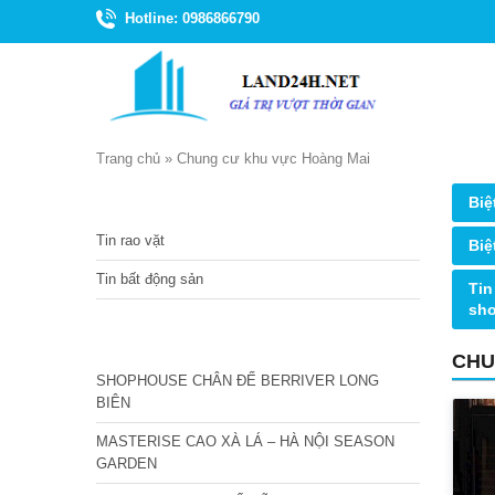
Hotline: 0986866790
Trang chủ
»
Chung cư khu vực Hoàng Mai
TIN TỨC
Biệ
Tin rao vặt
Biệ
Tin bất động sản
Tin
sh
CÁC DỰ ÁN MỚI NHẤT
CHU
SHOPHOUSE CHÂN ĐẾ BERRIVER LONG
BIÊN
MASTERISE CAO XÀ LÁ – HÀ NỘI SEASON
GARDEN