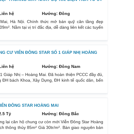
Liên hệ
Hướng: Đông
 Mai, Hà Nội. Chính thức mở bán quỹ căn tầng đẹp
9m². Nằm tại vị trí đắc địa, dễ dàng liên kết các tuyến
 xe Giáp Bát, Nước Ngầm tới Bệnh viện Bạch Mai, ĐH
p, Phố đi bộ chỉ 8p,… Đón sóng quy hoạch Aeon Mall
tương
G CƯ VIỄN ĐÔNG STAR SỐ 1 GIÁP NHỊ HOÀNG
Liên hệ
Hướng: Đông Nam
 1 Giáp Nhị – Hoàng Mai. Đã hoàn thiện PCCC đầy đủ,
ờng ĐH bách Khoa, Xây Dựng, ĐH kinh tế quốc dân, bến
hiện, nhận nhà ở ngay. Hỗ trợ vay ngân hàng 70% giá
an công Đông Nam, view hồ Yên Sở, giá 2 tỷ 560 triệu.
 VIỄN ĐÔNG STAR HOÀNG MAI
2.5 Tỷ
Hướng: Đông Bắc
ng lại căn hộ chung cư còn mới Viễn Đông Star Hoàng
ích thông thủy 85m² Giá 30tr/m². Bàn giao nguyên bản
n tiện giao thông đi ra các tuyến phố Tân Mai, Nguyễn