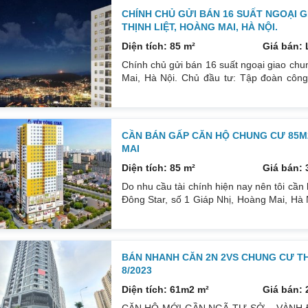
CHÍNH CHỦ GỬI BÁN 16 SUẤT NGOẠI G
THỊNH LIỆT, HOÀNG MAI, HÀ NỘI.
Diện tích: 85 m²
Giá bán: 
Chính chủ gửi bán 16 suất ngoại giao chu
Mai, Hà Nội. Chủ đầu tư: Tập đoàn côn
tầng, 1 tầng hầm, khối đế 7 tầng bố trí văn
Dự án Viễn Đông Star tọa lạc tại số 1 p
đến siêu thị Coopmart Hoàng Mai.
CẦN BÁN GẤP CĂN HỘ CHUNG CƯ 85M2
MAI
Diện tích: 85 m²
Giá bán: 
Do nhu cầu tài chính hiện nay nên tôi cần
Đông Star, số 1 Giáp Nhị, Hoàng Mai, Hà N
sinh. 1 phòng khách và 1 bếp. Ban công 
ấm áp mùa đông. Nội thất gồm: Sàn gỗ, tr
tầng hầm và 27
BÁN NHANH CĂN 2N 2VS CHUNG CƯ T
8/2023
Diện tích: 61m2 m²
Giá bán: 