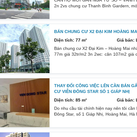
CĂN HỘ MỚI GẦN NGÃ TƯ SỞ – VÀNH Đ
2n 2vs chung cư Thanh Bình Gardern, mới
tế Quốc dân, Bách Khoa, Xây dựng, đại họ
đi lại trong nội thành và về quê Giá chỉ t
giao full nội thất như ảnh Có
BÁN CHUNG CƯ X2 ĐẠI KIM HOÀNG MAI
Diện tích: 77 m²
Giá bán: 
Bán chung cư X2 Đại Kim – Hoàng Mai nhận
77m giá 32tr/m2 3n 2wc: căn 107m2 giá c
Nội thất gồm trần thạch cao, sàn gỗ, thiết
kết giá rẻ nhất. Làm việc chính chủ Liên
THAY ĐỔI CÔNG VIỆC LÊN CẦN BÁN 
CƯ VIỄN ĐÔNG STAR SỐ 1 GIÁP NHỊ
Diện tích: 85 m²
Giá bán: 
Do nhu cầu tài chính hiện nay nên tôi cần
Đông Star, số 1 Giáp Nhị, Hoàng Mai, Hà N
sinh. 1 phòng khách và 1 bếp. Ban công 
ấm áp mùa đông. Nội thất gồm: Sàn gỗ, tr
tầng hầm và 27