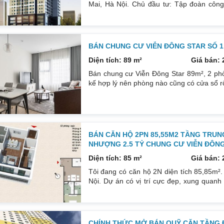
Mai, Hà Nội. Chủ đầu tư: Tập đoàn côn
tầng, 1 tầng hầm, khối đế 7 tầng bố trí văn
Dự án Viễn Đông Star tọa lạc tại số 1 p
đến siêu thị Coopmart Hoàng Mai.
BÁN CHUNG CƯ VIỄN ĐÔNG STAR SỐ 1 
Diện tích: 89 m²
Giá bán: 
Bán chung cư Viễn Đông Star 89m², 2 phòn
kế hợp lý nên phòng nào cũng có cửa sổ r
nhiều các Trung tâm thương mại và hành c
di chuyển vào trung tâm Thành Phố cũn
Hoàng Mai, gần bến xe Giáp Bát, Bệnh việ
BÁN CĂN HỘ 2PN 85,55M2 TẦNG TRU
NHƯỢNG 2.5 TỶ CHUNG CƯ VIỄN ĐÔNG
Diện tích: 85 m²
Giá bán: 
Tôi đang có căn hộ 2N diện tích 85,85m².
Nội. Dự án có vị trí cực đẹp, xung quanh
tầm mắt. Giao thông thuận tiện: Gần bến
ĐH Bách Khoa, Kinh Tế Xây Dựng. Nằm gi
Mall Hoàng Mai. Tiềm năng tăng giá tốt tr
CHÍNH THỨC MỞ BÁN QUỸ CĂN TẦNG Đ