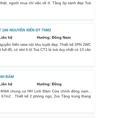
h thật, người mua chỉ việc về ở. Tầng ốp sảnh đẹp Toà
 là cây xanh. Khu vực có vị trí đắc địa, siêu tiện ích
ợ vay ngân hàng 460tr LH em : 0832133366 chuyên mua
 186 NGUYỄN XIỂN DT 75M2
Liên hệ
Hướng: Đông Nam
guyễn Xiển view nội khu tuyệt đẹp. Thiết kế 2PN 2WC
 full đồ, có slot ô tô Toà CT1 là toà duy nhất có 13 căn
3366
INH ĐÀM
Liên hệ
Hướng: Đông
à HH4A chung cư HH Linh Đàm Cửa chính đông nam ,
: 67m2 . Thiết kế 2 phòng ngủ, 2vs Tầng trung thang
 chỉ việc mang vali đến nhận nhà Giá : 1.x Tỷ bao phí
0tr. Pháp lý HĐMB Liên Hệ : 0832133366