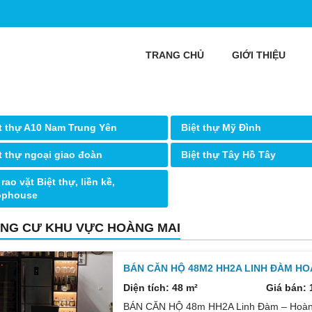
TRANG CHỦ
GIỚI THIỆU
t thự A10 Nam Trung Yên
Biệt thự Mỹ Đình
t thự ngoại giao đoàn
Biệt thự Tây Hồ Tây
 rao vặt Biệt thự, liền kề,
ophouse
NG CƯ KHU VỰC HOÀNG MAI
BÁN CĂN HỘ 48M2 HH2A LINH ĐÀM HO
Diện tích: 48 m²
Giá bán: 
BÁN CĂN HỘ 48m HH2A Linh Đàm – Hoàng 