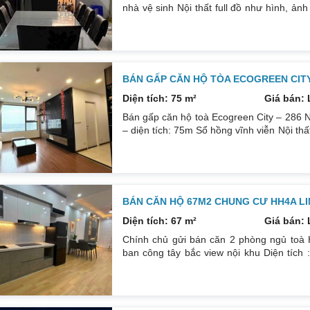
nhà vệ sinh Nội thất full đồ như hình, ản
nhà mặt đường, trước mặt là hồ xung quanh
không thiếu thứ gì Giá bán : 1.xxx Hỗ tr
bán BDS khu vực HH linh
BÁN GẤP CĂN HỘ TÒA ECOGREEN CITY
Diện tích: 75 m²
Giá bán: 
Bán gấp căn hộ toà Ecogreen City – 286 N
– diện tích: 75m Sổ hồng vĩnh viễn Nội thất
hộ Mn quan tâm liên hệ em số đt: 083213
BÁN CĂN HỘ 67M2 CHUNG CƯ HH4A L
Diện tích: 67 m²
Giá bán: 
Chính chủ gửi bán căn 2 phòng ngủ to
ban công tây bắc view nội khu Diện tích 
máy sử dụng 6 thang Nhà đẹp nội thất đẹp
sang tên. Hỗ trợ vay ngân hàng tối đa 70