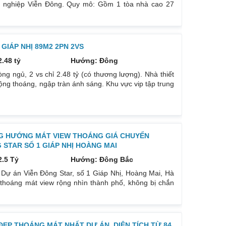
g nghiệp Viễn Đông. Quy mô: Gồm 1 tòa nhà cao 27
 phòng, trung tâm thương mại, dịch vụ. 2. Vị trí dự án.
hố Giáp Nhị quận Hoàng Mai, Hà Nội: Không quá 600m
GIÁP NHỊ 89M2 2PN 2VS
2.48 tỷ
Hướng: Đông
g ngủ, 2 vs chỉ 2.48 tỷ (có thương lượng). Nhà thiết
ộng thoáng, ngập tràn ánh sáng. Khu vực vip tập trung
hính, nằm ngay trên mặt đường giải Phóng thuận tiện
g như về các tỉnh phía Nam. Vị trí Trung tâm Quận
n Bạch Mai, Đại
NG HƯỚNG MÁT VIEW THOÁNG GIÁ CHUYỂN
 STAR SỐ 1 GIÁP NHỊ HOÀNG MAI
2.5 Tỷ
Hướng: Đông Bắc
 Dự án Viễn Đông Star, số 1 Giáp Nhị, Hoàng Mai, Hà
 thoáng mát view rộng nhìn thành phố, không bị chắn
 xe Giáp Bát, Nước Ngầm, 5p ra Bệnh Viện Bạch Mai,
ữa Vành Đai 2.5 và Vành Đai 3. Đón quy hoạch Aeon
ong tương
ẸP THOÁNG MÁT NHẤT DỰ ÁN. DIỆN TÍCH TỪ 84