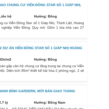
IAO CHUNG CƯ VIỄN ĐÔNG STAR SỐ 1 GIÁP NHỊ,
Liên hệ
Hướng: Đông
ng cư Viễn Đông Star số 1 Giáp Nhị, Thịnh Liệt, Hoàng
g nghiệp Viễn Đông. Quy mô: Gồm 1 tòa nhà cao 27
 phòng, trung tâm thương mại, dịch vụ. 2. Vị trí dự án.
hố Giáp Nhị quận Hoàng Mai, Hà Nội: Không quá 600m
 DỰ ÁN VIỄN ĐÔNG STAR SỐ 1 GIÁP NHỊ HOÀNG
32tr/m2
Hướng: Đông
 bán gấp căn hộ chung cư tầng trung tại chung cư Viễn
ội. Diện tích 85m² thiết kế hài hòa 2 phòng ngủ, 2 vệ
hướng Đông Nam, view cực kỳ thoáng, mát mẻ mùa hè,
ần thạch cao, và các thiết bị vệ sinh. Tòa nhà gồm 1
HANH BÌNH GARDERN, MỚI BÀN GIAO THÁNG
2.7 tỷ
Hướng: Đông Nam