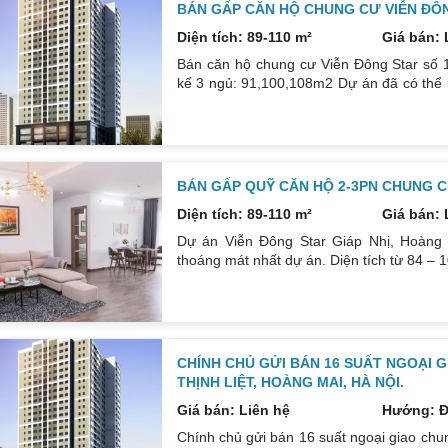
BÁN GẤP CĂN HỘ CHUNG CƯ VIỄN ĐÔN
Diện tích: 89-110 m²
Giá bán: 
Bán căn hộ chung cư Viễn Đông Star số 1
kế 3 ngủ: 91,100,108m2 Dự án đã có thể b
ngay căn hộ tại trung tâm quận Hoàng Mai.
Chi tiết gọi: 0832133366
BÁN GẤP QUỸ CĂN HỘ 2-3PN CHUNG CƯ
Diện tích: 89-110 m²
Giá bán: 
Dự án Viễn Đông Star Giáp Nhị, Hoàng
thoáng mát nhất dự án. Diện tích từ 84 – 10
đường huyết mạch của TP. Ngay cạnh bến
Kinh tế quốc dân, Bách Khoa, Xây Dựng 4
Hoàng Mai, tiềm năng tăng giá cao trong 
CHÍNH CHỦ GỬI BÁN 16 SUẤT NGOẠI G
THỊNH LIỆT, HOÀNG MAI, HÀ NỘI.
Giá bán: Liên hệ
Hướng: 
Chính chủ gửi bán 16 suất ngoại giao chu