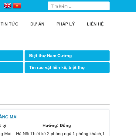
TIN TỨC
DỰ ÁN
PHÁP LÝ
LIÊN HỆ
Biệt thự Nam Cường
Tin rao vặt liền kề, biệt thự
ÀNG MAI
1 tỷ
Hướng: Đông
Mai – Hà Nội Thiết kế 2 phòng ngủ,1 phòng khách,1