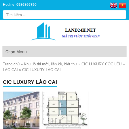
Hotline: 0986866790
Trang chủ
»
Khu đô thị mới, liền kề, biệt thự
»
CIC LUXURY CỐC LẾU –
LÀO CAI
»
CIC LUXURY LÀO CAI
CIC LUXURY LÀO CAI