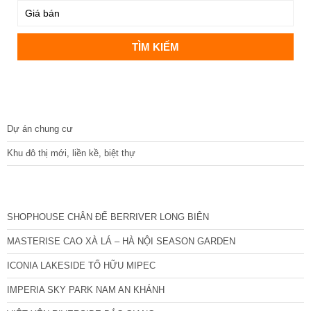
DỰ ÁN
Dự án chung cư
Khu đô thị mới, liền kề, biệt thự
CÁC DỰ ÁN MỚI NHẤT
SHOPHOUSE CHÂN ĐẾ BERRIVER LONG BIÊN
MASTERISE CAO XÀ LÁ – HÀ NỘI SEASON GARDEN
ICONIA LAKESIDE TỐ HỮU MIPEC
IMPERIA SKY PARK NAM AN KHÁNH