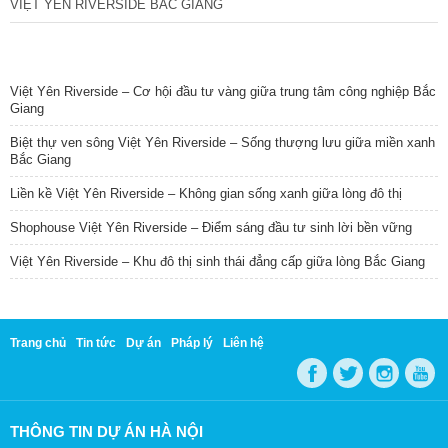
VIỆT YÊN RIVERSIDE BẮC GIANG
TIN NỔI BẬT
Việt Yên Riverside – Cơ hội đầu tư vàng giữa trung tâm công nghiệp Bắc
Giang
Biệt thự ven sông Việt Yên Riverside – Sống thượng lưu giữa miền xanh
Bắc Giang
Liền kề Việt Yên Riverside – Không gian sống xanh giữa lòng đô thị
Shophouse Việt Yên Riverside – Điểm sáng đầu tư sinh lời bền vững
Việt Yên Riverside – Khu đô thị sinh thái đẳng cấp giữa lòng Bắc Giang
Trang chủ
Tin tức
Dự án
Pháp lý
Liên hệ
THÔNG TIN DỰ ÁN HÀ NỘI