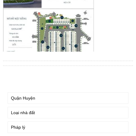
TÌM KIẾM