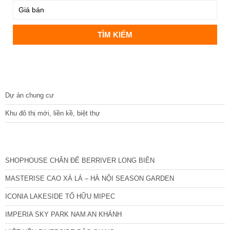
DỰ ÁN
Dự án chung cư
Khu đô thị mới, liền kề, biệt thự
CÁC DỰ ÁN MỚI NHẤT
SHOPHOUSE CHÂN ĐẾ BERRIVER LONG BIÊN
MASTERISE CAO XÀ LÁ – HÀ NỘI SEASON GARDEN
ICONIA LAKESIDE TỐ HỮU MIPEC
IMPERIA SKY PARK NAM AN KHÁNH