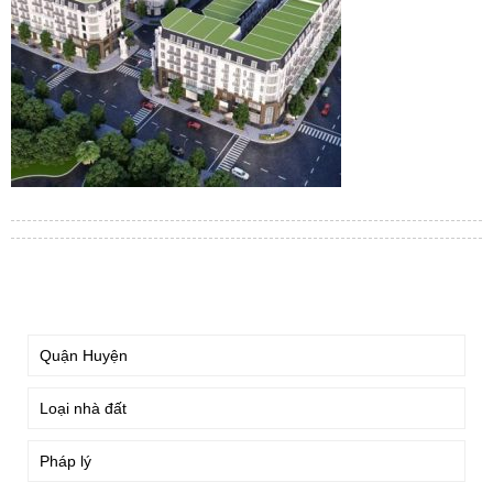
TÌM KIẾM