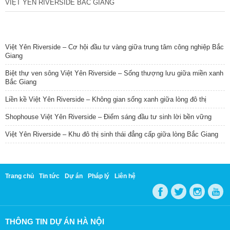
VIỆT YÊN RIVERSIDE BẮC GIANG
TIN NỔI BẬT
Việt Yên Riverside – Cơ hội đầu tư vàng giữa trung tâm công nghiệp Bắc
Giang
Biệt thự ven sông Việt Yên Riverside – Sống thượng lưu giữa miền xanh
Bắc Giang
Liền kề Việt Yên Riverside – Không gian sống xanh giữa lòng đô thị
Shophouse Việt Yên Riverside – Điểm sáng đầu tư sinh lời bền vững
Việt Yên Riverside – Khu đô thị sinh thái đẳng cấp giữa lòng Bắc Giang
Trang chủ
Tin tức
Dự án
Pháp lý
Liên hệ
THÔNG TIN DỰ ÁN HÀ NỘI