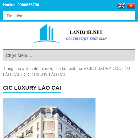
Hotline: 0986866790
Trang chủ
»
Khu đô thị mới, liền kề, biệt thự
»
CIC LUXURY CỐC LẾU –
LÀO CAI
»
CIC LUXURY LÀO CAI
CIC LUXURY LÀO CAI