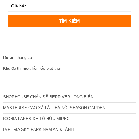
DỰ ÁN
Dự án chung cư
Khu đô thị mới, liền kề, biệt thự
CÁC DỰ ÁN MỚI NHẤT
SHOPHOUSE CHÂN ĐẾ BERRIVER LONG BIÊN
MASTERISE CAO XÀ LÁ – HÀ NỘI SEASON GARDEN
ICONIA LAKESIDE TỐ HỮU MIPEC
IMPERIA SKY PARK NAM AN KHÁNH