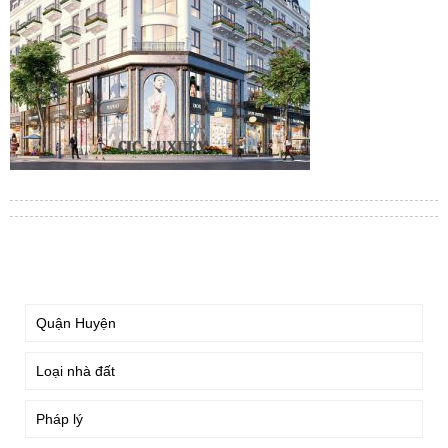
TÌM KIẾM