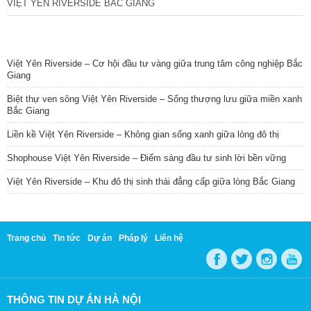
VIỆT YÊN RIVERSIDE BẮC GIANG
TIN NỔI BẬT
Việt Yên Riverside – Cơ hội đầu tư vàng giữa trung tâm công nghiệp Bắc
Giang
Biệt thự ven sông Việt Yên Riverside – Sống thượng lưu giữa miền xanh
Bắc Giang
Liền kề Việt Yên Riverside – Không gian sống xanh giữa lòng đô thị
Shophouse Việt Yên Riverside – Điểm sáng đầu tư sinh lời bền vững
Việt Yên Riverside – Khu đô thị sinh thái đẳng cấp giữa lòng Bắc Giang
Trang chủ
Tin tức
Dự án
Pháp lý
Liên hệ
THÔNG TIN DỰ ÁN HÀ NỘI