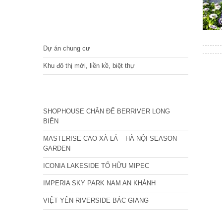
DỰ ÁN
Dự án chung cư
Khu đô thị mới, liền kề, biệt thự
CÁC DỰ ÁN MỚI NHẤT
SHOPHOUSE CHÂN ĐẾ BERRIVER LONG
BIÊN
MASTERISE CAO XÀ LÁ – HÀ NỘI SEASON
GARDEN
ICONIA LAKESIDE TỐ HỮU MIPEC
IMPERIA SKY PARK NAM AN KHÁNH
VIỆT YÊN RIVERSIDE BẮC GIANG