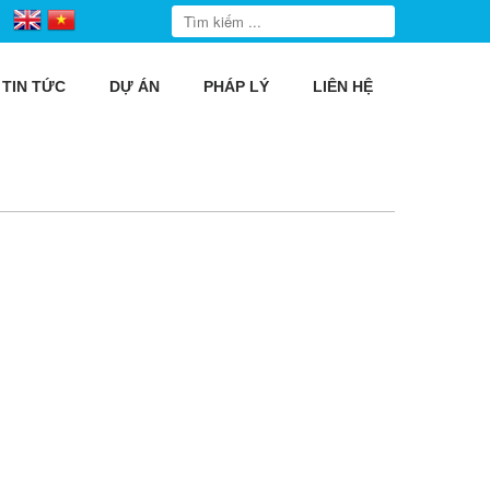
TIN TỨC
DỰ ÁN
PHÁP LÝ
LIÊN HỆ