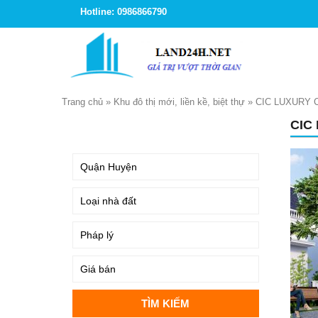
Hotline: 0986866790
Trang chủ
»
Khu đô thị mới, liền kề, biệt thự
»
CIC LUXURY 
CIC
TÌM KIẾM