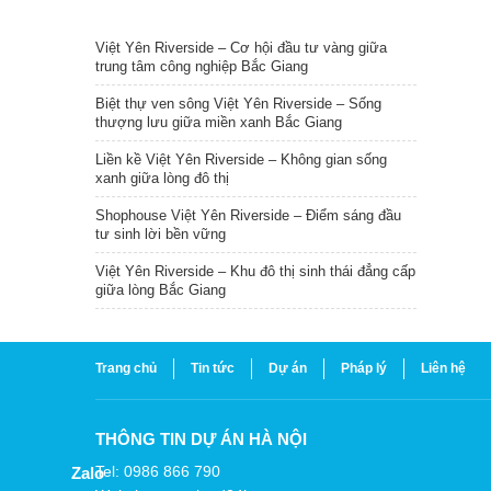
TIN NỔI BẬT
Việt Yên Riverside – Cơ hội đầu tư vàng giữa
trung tâm công nghiệp Bắc Giang
Biệt thự ven sông Việt Yên Riverside – Sống
thượng lưu giữa miền xanh Bắc Giang
Liền kề Việt Yên Riverside – Không gian sống
xanh giữa lòng đô thị
Shophouse Việt Yên Riverside – Điểm sáng đầu
tư sinh lời bền vững
Việt Yên Riverside – Khu đô thị sinh thái đẳng cấp
giữa lòng Bắc Giang
Trang chủ
Tin tức
Dự án
Pháp lý
Liên hệ
THÔNG TIN DỰ ÁN HÀ NỘI
Tel: 0986 866 790
Zalo