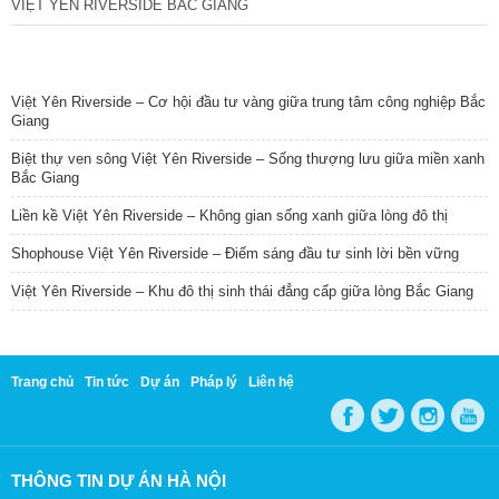
VIỆT YÊN RIVERSIDE BẮC GIANG
TIN NỔI BẬT
Việt Yên Riverside – Cơ hội đầu tư vàng giữa trung tâm công nghiệp Bắc
Giang
Biệt thự ven sông Việt Yên Riverside – Sống thượng lưu giữa miền xanh
Bắc Giang
Liền kề Việt Yên Riverside – Không gian sống xanh giữa lòng đô thị
Shophouse Việt Yên Riverside – Điểm sáng đầu tư sinh lời bền vững
Việt Yên Riverside – Khu đô thị sinh thái đẳng cấp giữa lòng Bắc Giang
Trang chủ
Tin tức
Dự án
Pháp lý
Liên hệ
THÔNG TIN DỰ ÁN HÀ NỘI