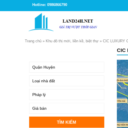
Hotline: 0986866790
Trang chủ
»
Khu đô thị mới, liền kề, biệt thự
»
CIC LUXURY 
CIC
TÌM KIẾM