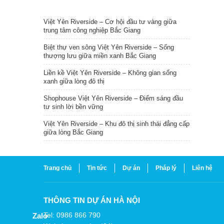
TIN NỔI BẬT
Việt Yên Riverside – Cơ hội đầu tư vàng giữa
trung tâm công nghiệp Bắc Giang
Biệt thự ven sông Việt Yên Riverside – Sống
thượng lưu giữa miền xanh Bắc Giang
Liền kề Việt Yên Riverside – Không gian sống
xanh giữa lòng đô thị
Shophouse Việt Yên Riverside – Điểm sáng đầu
tư sinh lời bền vững
Việt Yên Riverside – Khu đô thị sinh thái đẳng cấp
giữa lòng Bắc Giang
Trang chủ
Tin tức
Dự án
Pháp lý
Liên hệ
THÔNG TIN DỰ ÁN HÀ NỘI
Tel: 0986 866 790
Zalo