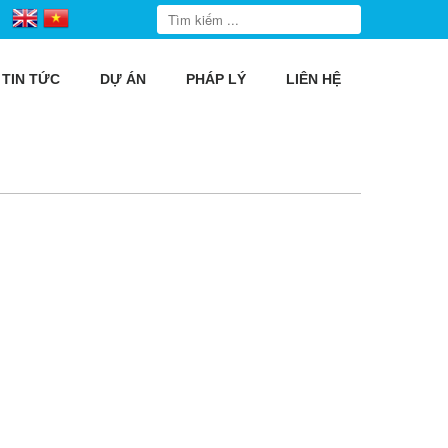
TIN TỨC
DỰ ÁN
PHÁP LÝ
LIÊN HỆ