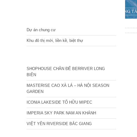
DỰ ÁN
Dự án chung cư
Khu đô thị mới, liền kề, biệt thự
CÁC DỰ ÁN MỚI NHẤT
SHOPHOUSE CHÂN ĐẾ BERRIVER LONG
BIÊN
MASTERISE CAO XÀ LÁ – HÀ NỘI SEASON
GARDEN
ICONIA LAKESIDE TỐ HỮU MIPEC
IMPERIA SKY PARK NAM AN KHÁNH
VIỆT YÊN RIVERSIDE BẮC GIANG