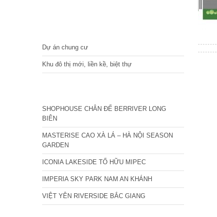
DỰ ÁN
Dự án chung cư
Khu đô thị mới, liền kề, biệt thự
CÁC DỰ ÁN MỚI NHẤT
SHOPHOUSE CHÂN ĐẾ BERRIVER LONG
BIÊN
MASTERISE CAO XÀ LÁ – HÀ NỘI SEASON
GARDEN
ICONIA LAKESIDE TỐ HỮU MIPEC
IMPERIA SKY PARK NAM AN KHÁNH
VIỆT YÊN RIVERSIDE BẮC GIANG