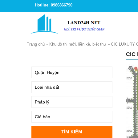
Hotline: 0986866790
Trang chủ
»
Khu đô thị mới, liền kề, biệt thự
»
CIC LUXURY 
CIC
TÌM KIẾM