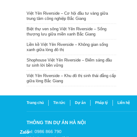
TIN NỔI BẬT
Việt Yên Riverside – Cơ hội đầu tư vàng giữa
trung tâm công nghiệp Bắc Giang
Biệt thự ven sông Việt Yên Riverside – Sống
thượng lưu giữa miền xanh Bắc Giang
Liền kề Việt Yên Riverside – Không gian sống
xanh giữa lòng đô thị
Shophouse Việt Yên Riverside – Điểm sáng đầu
tư sinh lời bền vững
Việt Yên Riverside – Khu đô thị sinh thái đẳng cấp
giữa lòng Bắc Giang
Trang chủ
Tin tức
Dự án
Pháp lý
Liên hệ
THÔNG TIN DỰ ÁN HÀ NỘI
Tel: 0986 866 790
Zalo