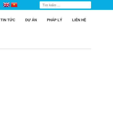
TIN TỨC
DỰ ÁN
PHÁP LÝ
LIÊN HỆ