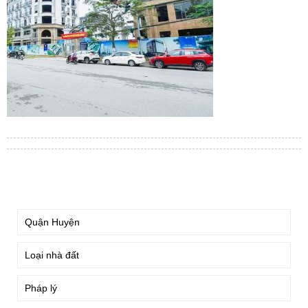
TÌM KIẾM