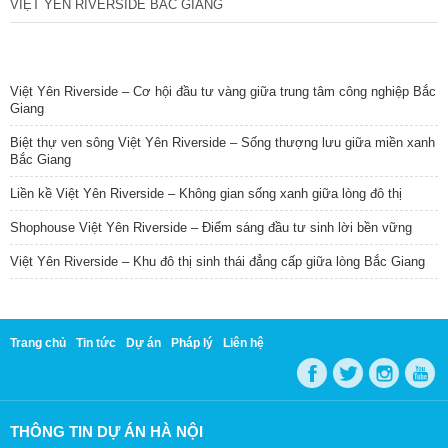
VIỆT YÊN RIVERSIDE BẮC GIANG
TIN NỔI BẬT
Việt Yên Riverside – Cơ hội đầu tư vàng giữa trung tâm công nghiệp Bắc
Giang
Biệt thự ven sông Việt Yên Riverside – Sống thượng lưu giữa miền xanh
Bắc Giang
Liền kề Việt Yên Riverside – Không gian sống xanh giữa lòng đô thị
Shophouse Việt Yên Riverside – Điểm sáng đầu tư sinh lời bền vững
Việt Yên Riverside – Khu đô thị sinh thái đẳng cấp giữa lòng Bắc Giang
Trang chủ
Tin tức
Dự án
Pháp lý
Liên hệ
THÔNG TIN DỰ ÁN HÀ NỘI