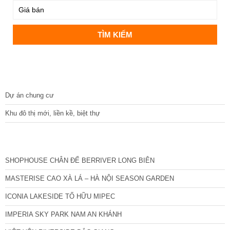
DỰ ÁN
Dự án chung cư
Khu đô thị mới, liền kề, biệt thự
CÁC DỰ ÁN MỚI NHẤT
SHOPHOUSE CHÂN ĐẾ BERRIVER LONG BIÊN
MASTERISE CAO XÀ LÁ – HÀ NỘI SEASON GARDEN
ICONIA LAKESIDE TỐ HỮU MIPEC
IMPERIA SKY PARK NAM AN KHÁNH