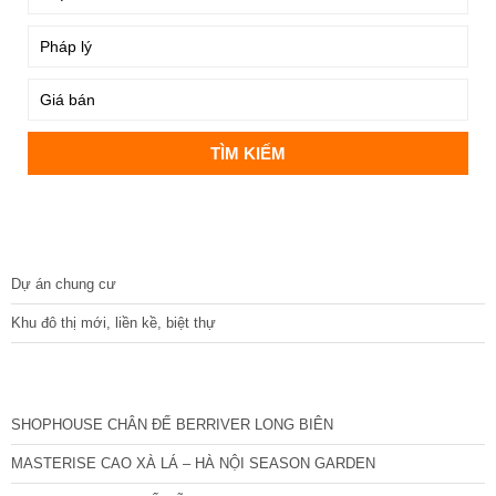
DỰ ÁN
Dự án chung cư
Khu đô thị mới, liền kề, biệt thự
CÁC DỰ ÁN MỚI NHẤT
SHOPHOUSE CHÂN ĐẾ BERRIVER LONG BIÊN
MASTERISE CAO XÀ LÁ – HÀ NỘI SEASON GARDEN