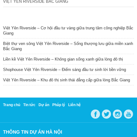
VIỆT YÊN RIVERSIDE BẮC GIANG
TIN NỔI BẬT
Việt Yên Riverside – Cơ hội đầu tư vàng giữa trung tâm công nghiệp Bắc
Giang
Biệt thự ven sông Việt Yên Riverside – Sống thượng lưu giữa miền xanh
Bắc Giang
Liền kề Việt Yên Riverside – Không gian sống xanh giữa lòng đô thị
Shophouse Việt Yên Riverside – Điểm sáng đầu tư sinh lời bền vững
Việt Yên Riverside – Khu đô thị sinh thái đẳng cấp giữa lòng Bắc Giang
Trang chủ
Tin tức
Dự án
Pháp lý
Liên hệ
THÔNG TIN DỰ ÁN HÀ NỘI