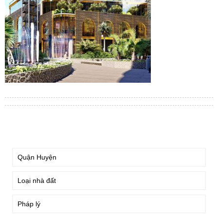
TÌM KIẾM