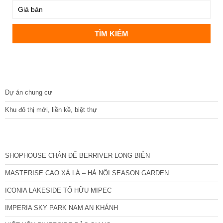
DỰ ÁN
Dự án chung cư
Khu đô thị mới, liền kề, biệt thự
CÁC DỰ ÁN MỚI NHẤT
SHOPHOUSE CHÂN ĐẾ BERRIVER LONG BIÊN
MASTERISE CAO XÀ LÁ – HÀ NỘI SEASON GARDEN
ICONIA LAKESIDE TỐ HỮU MIPEC
IMPERIA SKY PARK NAM AN KHÁNH