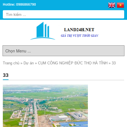
Hotline: 0986866790
Trang chủ
»
Dự án
»
CỤM CÔNG NGHIỆP ĐỨC THỌ HÀ TĨNH
»
33
33