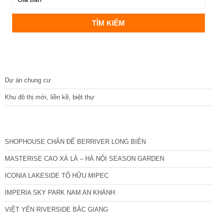
DỰ ÁN
Dự án chung cư
Khu đô thị mới, liền kề, biệt thự
CÁC DỰ ÁN MỚI NHẤT
SHOPHOUSE CHÂN ĐẾ BERRIVER LONG BIÊN
MASTERISE CAO XÀ LÁ – HÀ NỘI SEASON GARDEN
ICONIA LAKESIDE TỐ HỮU MIPEC
IMPERIA SKY PARK NAM AN KHÁNH
VIỆT YÊN RIVERSIDE BẮC GIANG