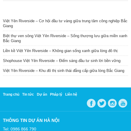
TIN NỔI BẬT
Việt Yên Riverside – Cơ hội đầu tư vàng giữa trung tâm công nghiệp Bắc
Giang
Biệt thự ven sông Việt Yên Riverside – Sống thượng lưu giữa miền xanh
Bắc Giang
Liền kề Việt Yên Riverside – Không gian sống xanh giữa lòng đô thị
Shophouse Việt Yên Riverside – Điểm sáng đầu tư sinh lời bền vững
Việt Yên Riverside – Khu đô thị sinh thái đẳng cấp giữa lòng Bắc Giang
Trang chủ
Tin tức
Dự án
Pháp lý
Liên hệ
THÔNG TIN DỰ ÁN HÀ NỘI
Tel: 0986 866 790