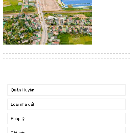
TÌM KIẾM