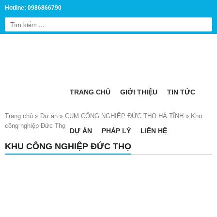
Hotline: 0986866790
TRANG CHỦ
GIỚI THIỆU
TIN TỨC
Trang chủ
»
Dự án
»
CỤM CÔNG NGHIỆP ĐỨC THỌ HÀ TĨNH
»
Khu
công nghiệp Đức Thọ
DỰ ÁN
PHÁP LÝ
LIÊN HỆ
KHU CÔNG NGHIỆP ĐỨC THỌ