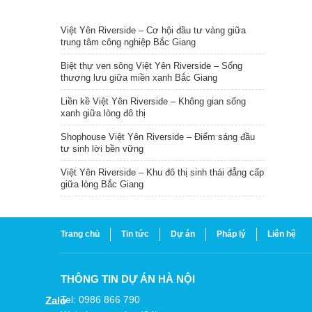
TIN NỔI BẬT
Việt Yên Riverside – Cơ hội đầu tư vàng giữa
trung tâm công nghiệp Bắc Giang
Biệt thự ven sông Việt Yên Riverside – Sống
thượng lưu giữa miền xanh Bắc Giang
Liền kề Việt Yên Riverside – Không gian sống
xanh giữa lòng đô thị
Shophouse Việt Yên Riverside – Điểm sáng đầu
tư sinh lời bền vững
Việt Yên Riverside – Khu đô thị sinh thái đẳng cấp
giữa lòng Bắc Giang
Trang chủ
Tin tức
Dự án
Pháp lý
Liên hệ
THÔNG TIN DỰ ÁN HÀ NỘI
Tel: 0986 866 790
Zalo