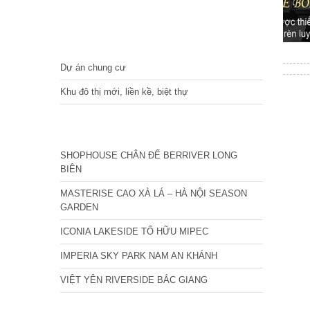
DỰ ÁN
Dự án chung cư
Khu đô thị mới, liền kề, biệt thự
CÁC DỰ ÁN MỚI NHẤT
SHOPHOUSE CHÂN ĐẾ BERRIVER LONG
BIÊN
MASTERISE CAO XÀ LÁ – HÀ NỘI SEASON
GARDEN
ICONIA LAKESIDE TỐ HỮU MIPEC
IMPERIA SKY PARK NAM AN KHÁNH
VIỆT YÊN RIVERSIDE BẮC GIANG