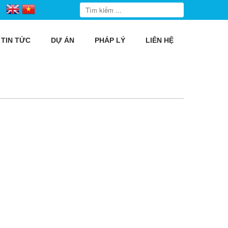
TIN TỨC
DỰ ÁN
PHÁP LÝ
LIÊN HỆ