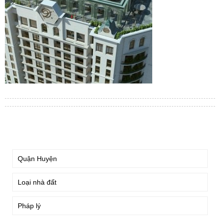
TÌM KIẾM