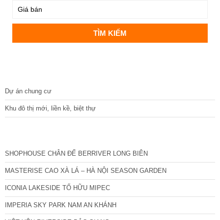
DỰ ÁN
Dự án chung cư
Khu đô thị mới, liền kề, biệt thự
CÁC DỰ ÁN MỚI NHẤT
SHOPHOUSE CHÂN ĐẾ BERRIVER LONG BIÊN
MASTERISE CAO XÀ LÁ – HÀ NỘI SEASON GARDEN
ICONIA LAKESIDE TỐ HỮU MIPEC
IMPERIA SKY PARK NAM AN KHÁNH