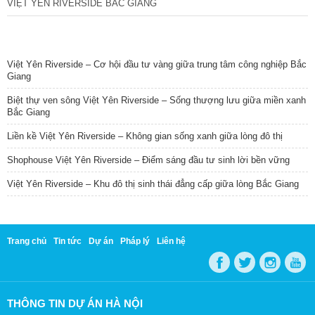
VIỆT YÊN RIVERSIDE BẮC GIANG
TIN NỔI BẬT
Việt Yên Riverside – Cơ hội đầu tư vàng giữa trung tâm công nghiệp Bắc
Giang
Biệt thự ven sông Việt Yên Riverside – Sống thượng lưu giữa miền xanh
Bắc Giang
Liền kề Việt Yên Riverside – Không gian sống xanh giữa lòng đô thị
Shophouse Việt Yên Riverside – Điểm sáng đầu tư sinh lời bền vững
Việt Yên Riverside – Khu đô thị sinh thái đẳng cấp giữa lòng Bắc Giang
Trang chủ
Tin tức
Dự án
Pháp lý
Liên hệ
THÔNG TIN DỰ ÁN HÀ NỘI