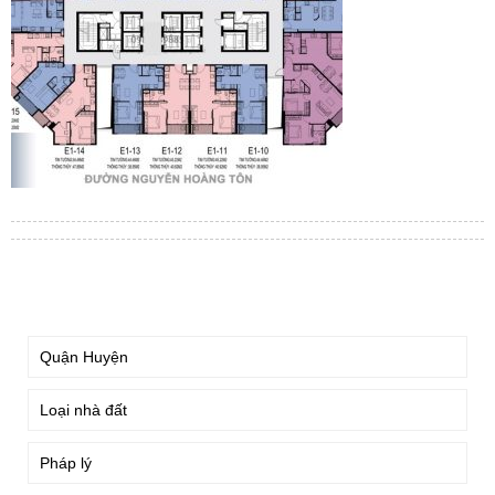
TÌM KIẾM