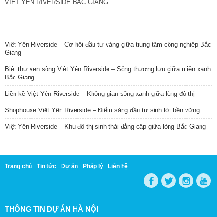
VIỆT YÊN RIVERSIDE BẮC GIANG
TIN NỔI BẬT
Việt Yên Riverside – Cơ hội đầu tư vàng giữa trung tâm công nghiệp Bắc
Giang
Biệt thự ven sông Việt Yên Riverside – Sống thượng lưu giữa miền xanh
Bắc Giang
Liền kề Việt Yên Riverside – Không gian sống xanh giữa lòng đô thị
Shophouse Việt Yên Riverside – Điểm sáng đầu tư sinh lời bền vững
Việt Yên Riverside – Khu đô thị sinh thái đẳng cấp giữa lòng Bắc Giang
Trang chủ
Tin tức
Dự án
Pháp lý
Liên hệ
THÔNG TIN DỰ ÁN HÀ NỘI