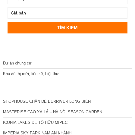
DỰ ÁN
Dự án chung cư
Khu đô thị mới, liền kề, biệt thự
CÁC DỰ ÁN MỚI NHẤT
SHOPHOUSE CHÂN ĐẾ BERRIVER LONG BIÊN
MASTERISE CAO XÀ LÁ – HÀ NỘI SEASON GARDEN
ICONIA LAKESIDE TỐ HỮU MIPEC
IMPERIA SKY PARK NAM AN KHÁNH