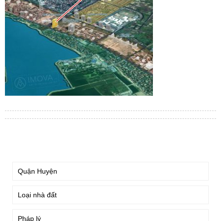
TÌM KIẾM