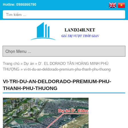
Hotline: 0986866790
Trang chủ
»
Dự án
»
D’. EL DORADO TÂN HOÀNG MINH PHÚ
THƯỢNG
»
vi-tri-du-an-deldorado-premium-phu-thanh-phu-thuong
VI-TRI-DU-AN-DELDORADO-PREMIUM-PHU-
THANH-PHU-THUONG