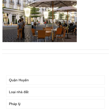
TÌM KIẾM