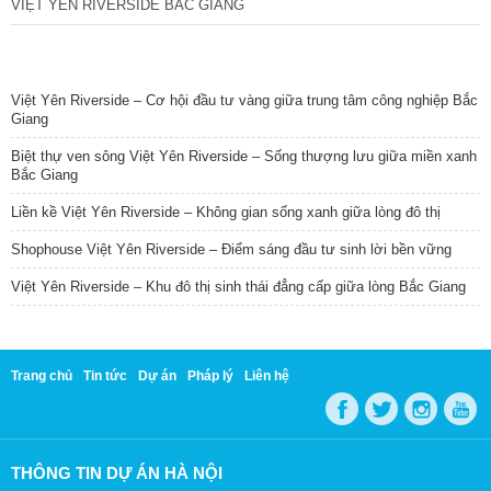
VIỆT YÊN RIVERSIDE BẮC GIANG
TIN NỔI BẬT
Việt Yên Riverside – Cơ hội đầu tư vàng giữa trung tâm công nghiệp Bắc
Giang
Biệt thự ven sông Việt Yên Riverside – Sống thượng lưu giữa miền xanh
Bắc Giang
Liền kề Việt Yên Riverside – Không gian sống xanh giữa lòng đô thị
Shophouse Việt Yên Riverside – Điểm sáng đầu tư sinh lời bền vững
Việt Yên Riverside – Khu đô thị sinh thái đẳng cấp giữa lòng Bắc Giang
Trang chủ
Tin tức
Dự án
Pháp lý
Liên hệ
THÔNG TIN DỰ ÁN HÀ NỘI