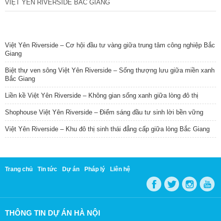
VIỆT YÊN RIVERSIDE BẮC GIANG
TIN NỔI BẬT
Việt Yên Riverside – Cơ hội đầu tư vàng giữa trung tâm công nghiệp Bắc
Giang
Biệt thự ven sông Việt Yên Riverside – Sống thượng lưu giữa miền xanh
Bắc Giang
Liền kề Việt Yên Riverside – Không gian sống xanh giữa lòng đô thị
Shophouse Việt Yên Riverside – Điểm sáng đầu tư sinh lời bền vững
Việt Yên Riverside – Khu đô thị sinh thái đẳng cấp giữa lòng Bắc Giang
Trang chủ
Tin tức
Dự án
Pháp lý
Liên hệ
THÔNG TIN DỰ ÁN HÀ NỘI