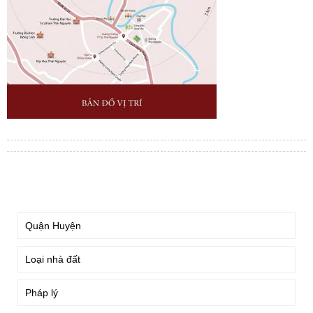
TÌM KIẾM