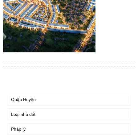
TÌM KIẾM