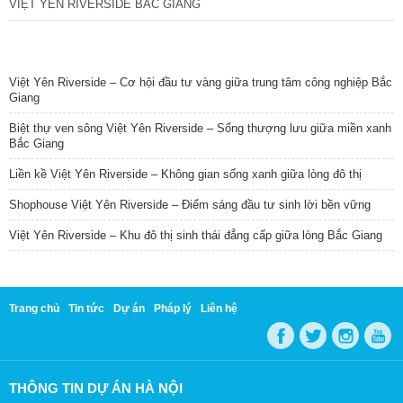
VIỆT YÊN RIVERSIDE BẮC GIANG
TIN NỔI BẬT
Việt Yên Riverside – Cơ hội đầu tư vàng giữa trung tâm công nghiệp Bắc
Giang
Biệt thự ven sông Việt Yên Riverside – Sống thượng lưu giữa miền xanh
Bắc Giang
Liền kề Việt Yên Riverside – Không gian sống xanh giữa lòng đô thị
Shophouse Việt Yên Riverside – Điểm sáng đầu tư sinh lời bền vững
Việt Yên Riverside – Khu đô thị sinh thái đẳng cấp giữa lòng Bắc Giang
Trang chủ
Tin tức
Dự án
Pháp lý
Liên hệ
THÔNG TIN DỰ ÁN HÀ NỘI