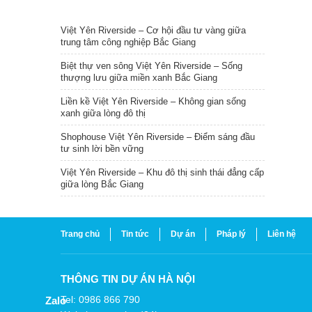
TIN NỔI BẬT
Việt Yên Riverside – Cơ hội đầu tư vàng giữa
trung tâm công nghiệp Bắc Giang
Biệt thự ven sông Việt Yên Riverside – Sống
thượng lưu giữa miền xanh Bắc Giang
Liền kề Việt Yên Riverside – Không gian sống
xanh giữa lòng đô thị
Shophouse Việt Yên Riverside – Điểm sáng đầu
tư sinh lời bền vững
Việt Yên Riverside – Khu đô thị sinh thái đẳng cấp
giữa lòng Bắc Giang
Trang chủ
Tin tức
Dự án
Pháp lý
Liên hệ
THÔNG TIN DỰ ÁN HÀ NỘI
Tel: 0986 866 790
Zalo