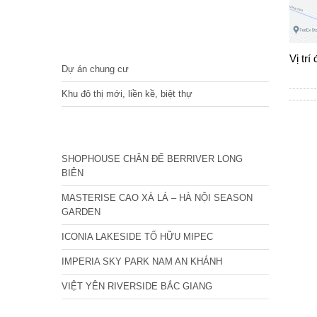
DỰ ÁN
Vị trí
Dự án chung cư
Khu đô thị mới, liền kề, biệt thự
CÁC DỰ ÁN MỚI NHẤT
SHOPHOUSE CHÂN ĐẾ BERRIVER LONG
BIÊN
MASTERISE CAO XÀ LÁ – HÀ NỘI SEASON
GARDEN
ICONIA LAKESIDE TỐ HỮU MIPEC
IMPERIA SKY PARK NAM AN KHÁNH
VIỆT YÊN RIVERSIDE BẮC GIANG