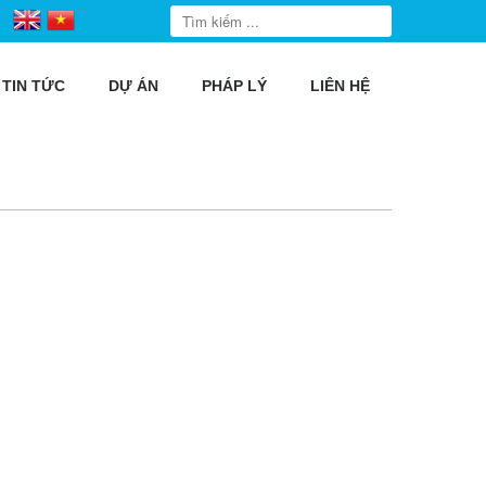
TIN TỨC
DỰ ÁN
PHÁP LÝ
LIÊN HỆ