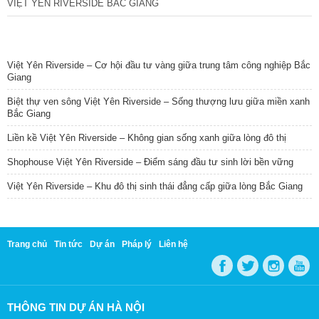
VIỆT YÊN RIVERSIDE BẮC GIANG
TIN NỔI BẬT
Việt Yên Riverside – Cơ hội đầu tư vàng giữa trung tâm công nghiệp Bắc
Giang
Biệt thự ven sông Việt Yên Riverside – Sống thượng lưu giữa miền xanh
Bắc Giang
Liền kề Việt Yên Riverside – Không gian sống xanh giữa lòng đô thị
Shophouse Việt Yên Riverside – Điểm sáng đầu tư sinh lời bền vững
Việt Yên Riverside – Khu đô thị sinh thái đẳng cấp giữa lòng Bắc Giang
Trang chủ
Tin tức
Dự án
Pháp lý
Liên hệ
THÔNG TIN DỰ ÁN HÀ NỘI