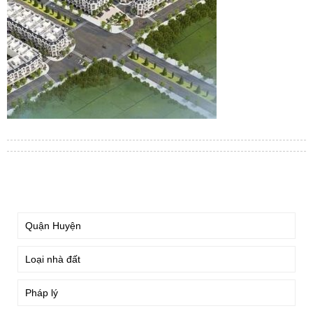
TÌM KIẾM