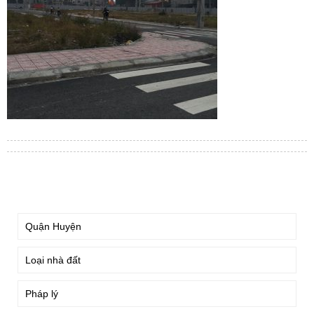
TÌM KIẾM