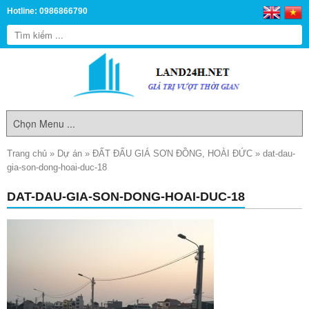
Hotline: 0986866790
Trang chủ
»
Dự án
»
ĐẤT ĐẤU GIÁ SƠN ĐỒNG, HOÀI ĐỨC
»
dat-dau-
gia-son-dong-hoai-duc-18
DAT-DAU-GIA-SON-DONG-HOAI-DUC-18