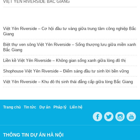
VIỆT YÊN RIVERSIDE BẮC GIANG
TIN NỔI BẬT
Việt Yên Riverside – Cơ hội đầu tư vàng giữa trung tâm công nghiệp Bắc
Giang
Biệt thự ven sông Việt Yên Riverside – Sống thượng lưu giữa miền xanh
Bắc Giang
Liền kề Việt Yên Riverside – Không gian sống xanh giữa lòng đô thị
Shophouse Việt Yên Riverside – Điểm sáng đầu tư sinh lời bền vững
Việt Yên Riverside – Khu đô thị sinh thái đẳng cấp giữa lòng Bắc Giang
Trang chủ
Tin tức
Dự án
Pháp lý
Liên hệ
THÔNG TIN DỰ ÁN HÀ NỘI