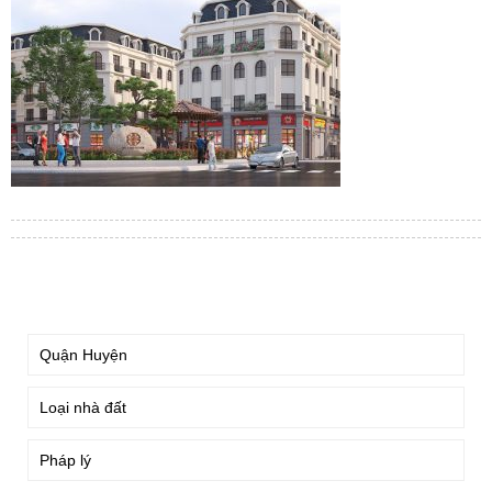
TÌM KIẾM