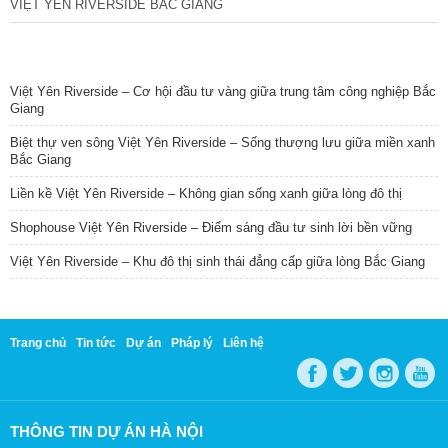
VIỆT YÊN RIVERSIDE BẮC GIANG
TIN NỔI BẬT
Việt Yên Riverside – Cơ hội đầu tư vàng giữa trung tâm công nghiệp Bắc
Giang
Biệt thự ven sông Việt Yên Riverside – Sống thượng lưu giữa miền xanh
Bắc Giang
Liền kề Việt Yên Riverside – Không gian sống xanh giữa lòng đô thị
Shophouse Việt Yên Riverside – Điểm sáng đầu tư sinh lời bền vững
Việt Yên Riverside – Khu đô thị sinh thái đẳng cấp giữa lòng Bắc Giang
Trang chủ
Tin tức
Dự án
Pháp lý
Liên hệ
THÔNG TIN DỰ ÁN HÀ NỘI