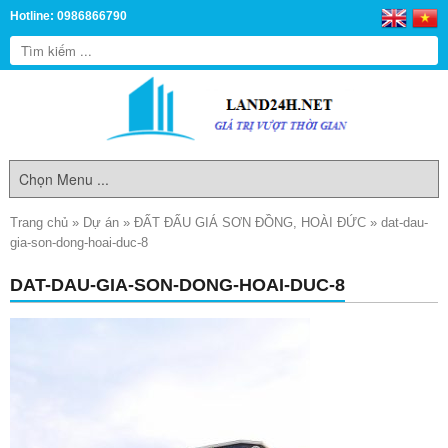
Hotline: 0986866790
Trang chủ
»
Dự án
»
ĐẤT ĐẤU GIÁ SƠN ĐỒNG, HOÀI ĐỨC
»
dat-dau-
gia-son-dong-hoai-duc-8
DAT-DAU-GIA-SON-DONG-HOAI-DUC-8