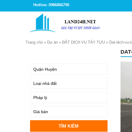
Hotline: 0986866790
Trang chủ
»
Dự án
»
ĐẤT DỊCH VỤ TÂY TỰU
»
Dat-dich-vu-t
DAT
TÌM KIẾM