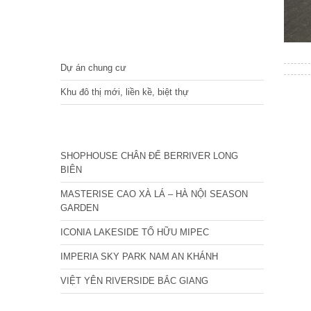
DỰ ÁN
Dự án chung cư
Khu đô thị mới, liền kề, biệt thự
CÁC DỰ ÁN MỚI NHẤT
SHOPHOUSE CHÂN ĐẾ BERRIVER LONG
BIÊN
MASTERISE CAO XÀ LÁ – HÀ NỘI SEASON
GARDEN
ICONIA LAKESIDE TỐ HỮU MIPEC
IMPERIA SKY PARK NAM AN KHÁNH
VIỆT YÊN RIVERSIDE BẮC GIANG