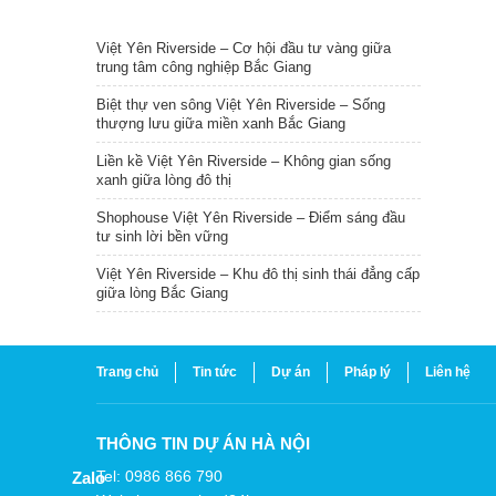
TIN NỔI BẬT
Việt Yên Riverside – Cơ hội đầu tư vàng giữa
trung tâm công nghiệp Bắc Giang
Biệt thự ven sông Việt Yên Riverside – Sống
thượng lưu giữa miền xanh Bắc Giang
Liền kề Việt Yên Riverside – Không gian sống
xanh giữa lòng đô thị
Shophouse Việt Yên Riverside – Điểm sáng đầu
tư sinh lời bền vững
Việt Yên Riverside – Khu đô thị sinh thái đẳng cấp
giữa lòng Bắc Giang
Trang chủ
Tin tức
Dự án
Pháp lý
Liên hệ
THÔNG TIN DỰ ÁN HÀ NỘI
Tel: 0986 866 790
Zalo