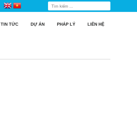
TIN TỨC
DỰ ÁN
PHÁP LÝ
LIÊN HỆ