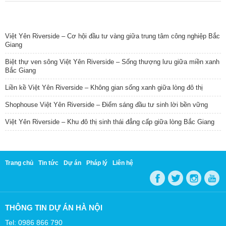
TIN NỔI BẬT
Việt Yên Riverside – Cơ hội đầu tư vàng giữa trung tâm công nghiệp Bắc
Giang
Biệt thự ven sông Việt Yên Riverside – Sống thượng lưu giữa miền xanh
Bắc Giang
Liền kề Việt Yên Riverside – Không gian sống xanh giữa lòng đô thị
Shophouse Việt Yên Riverside – Điểm sáng đầu tư sinh lời bền vững
Việt Yên Riverside – Khu đô thị sinh thái đẳng cấp giữa lòng Bắc Giang
Trang chủ
Tin tức
Dự án
Pháp lý
Liên hệ
THÔNG TIN DỰ ÁN HÀ NỘI
Tel: 0986 866 790