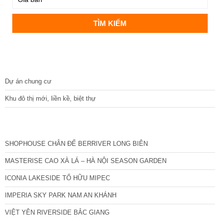
DỰ ÁN
Dự án chung cư
Khu đô thị mới, liền kề, biệt thự
CÁC DỰ ÁN MỚI NHẤT
SHOPHOUSE CHÂN ĐẾ BERRIVER LONG BIÊN
MASTERISE CAO XÀ LÁ – HÀ NỘI SEASON GARDEN
ICONIA LAKESIDE TỐ HỮU MIPEC
IMPERIA SKY PARK NAM AN KHÁNH
VIỆT YÊN RIVERSIDE BẮC GIANG