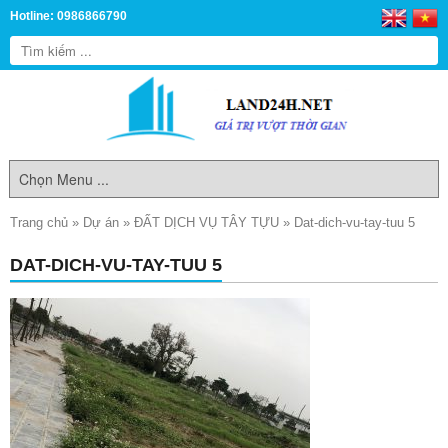
Hotline: 0986866790
Trang chủ
»
Dự án
»
ĐẤT DỊCH VỤ TÂY TỰU
»
Dat-dich-vu-tay-tuu 5
DAT-DICH-VU-TAY-TUU 5