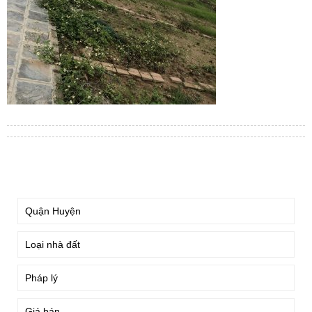
TÌM KIẾM