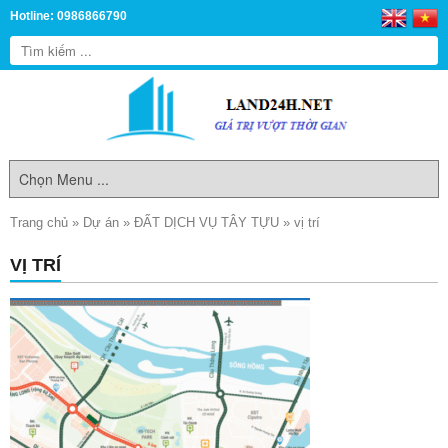
Hotline: 0986866790
Trang chủ
»
Dự án
»
ĐẤT DỊCH VỤ TÂY TỰU
»
vị trí
VỊ TRÍ