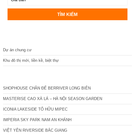
DỰ ÁN
Dự án chung cư
Khu đô thị mới, liền kề, biệt thự
CÁC DỰ ÁN MỚI NHẤT
SHOPHOUSE CHÂN ĐẾ BERRIVER LONG BIÊN
MASTERISE CAO XÀ LÁ – HÀ NỘI SEASON GARDEN
ICONIA LAKESIDE TỐ HỮU MIPEC
IMPERIA SKY PARK NAM AN KHÁNH
VIỆT YÊN RIVERSIDE BẮC GIANG