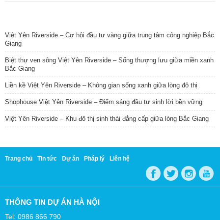
TIN NỔI BẬT
Việt Yên Riverside – Cơ hội đầu tư vàng giữa trung tâm công nghiệp Bắc
Giang
Biệt thự ven sông Việt Yên Riverside – Sống thượng lưu giữa miền xanh
Bắc Giang
Liền kề Việt Yên Riverside – Không gian sống xanh giữa lòng đô thị
Shophouse Việt Yên Riverside – Điểm sáng đầu tư sinh lời bền vững
Việt Yên Riverside – Khu đô thị sinh thái đẳng cấp giữa lòng Bắc Giang
Trang chủ
Tin tức
Dự án
Pháp lý
Liên hệ
THÔNG TIN DỰ ÁN HÀ NỘI
Tel: 0986 866 790