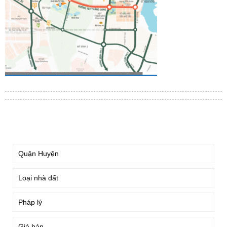
TÌM KIẾM