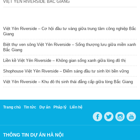
VIỆT YÊN RIVERSIDE BẮC GIANG
TIN NỔI BẬT
Việt Yên Riverside – Cơ hội đầu tư vàng giữa trung tâm công nghiệp Bắc
Giang
Biệt thự ven sông Việt Yên Riverside – Sống thượng lưu giữa miền xanh
Bắc Giang
Liền kề Việt Yên Riverside – Không gian sống xanh giữa lòng đô thị
Shophouse Việt Yên Riverside – Điểm sáng đầu tư sinh lời bền vững
Việt Yên Riverside – Khu đô thị sinh thái đẳng cấp giữa lòng Bắc Giang
Trang chủ
Tin tức
Dự án
Pháp lý
Liên hệ
THÔNG TIN DỰ ÁN HÀ NỘI