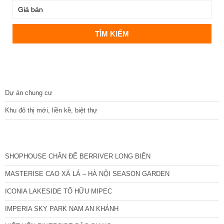
DỰ ÁN
Dự án chung cư
Khu đô thị mới, liền kề, biệt thự
CÁC DỰ ÁN MỚI NHẤT
SHOPHOUSE CHÂN ĐẾ BERRIVER LONG BIÊN
MASTERISE CAO XÀ LÁ – HÀ NỘI SEASON GARDEN
ICONIA LAKESIDE TỐ HỮU MIPEC
IMPERIA SKY PARK NAM AN KHÁNH