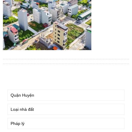
TÌM KIẾM