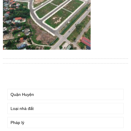
TÌM KIẾM