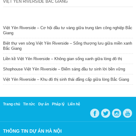
VIỆT YÊN RIVERSIDE BẮC GIANG
TIN NỔI BẬT
Việt Yên Riverside – Cơ hội đầu tư vàng giữa trung tâm công nghiệp Bắc
Giang
Biệt thự ven sông Việt Yên Riverside – Sống thượng lưu giữa miền xanh
Bắc Giang
Liền kề Việt Yên Riverside – Không gian sống xanh giữa lòng đô thị
Shophouse Việt Yên Riverside – Điểm sáng đầu tư sinh lời bền vững
Việt Yên Riverside – Khu đô thị sinh thái đẳng cấp giữa lòng Bắc Giang
Trang chủ
Tin tức
Dự án
Pháp lý
Liên hệ
THÔNG TIN DỰ ÁN HÀ NỘI