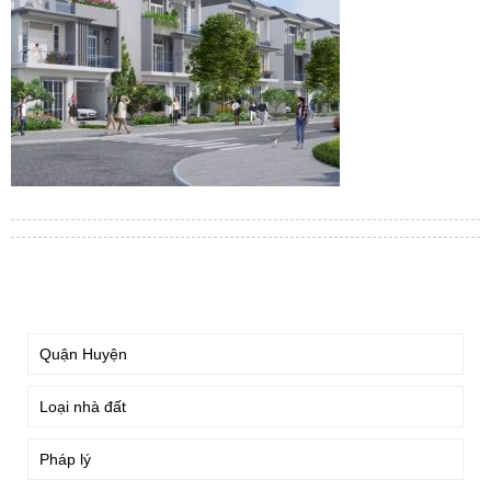
TÌM KIẾM