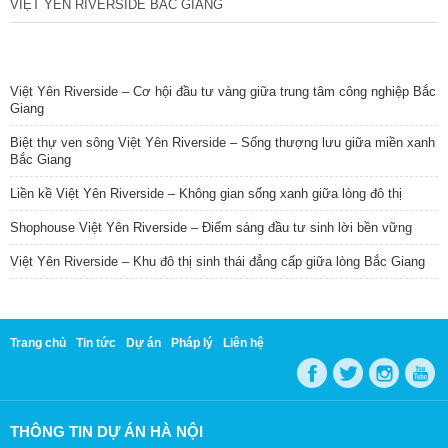
VIỆT YÊN RIVERSIDE BẮC GIANG
TIN NỔI BẬT
Việt Yên Riverside – Cơ hội đầu tư vàng giữa trung tâm công nghiệp Bắc
Giang
Biệt thự ven sông Việt Yên Riverside – Sống thượng lưu giữa miền xanh
Bắc Giang
Liền kề Việt Yên Riverside – Không gian sống xanh giữa lòng đô thị
Shophouse Việt Yên Riverside – Điểm sáng đầu tư sinh lời bền vững
Việt Yên Riverside – Khu đô thị sinh thái đẳng cấp giữa lòng Bắc Giang
Trang chủ
Tin tức
Dự án
Pháp lý
Liên hệ
THÔNG TIN DỰ ÁN HÀ NỘI