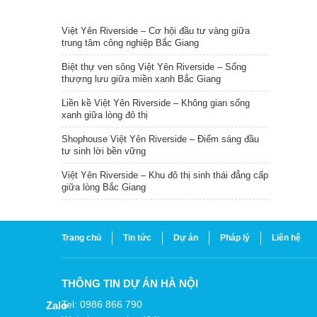
TIN NỔI BẬT
Việt Yên Riverside – Cơ hội đầu tư vàng giữa
trung tâm công nghiệp Bắc Giang
Biệt thự ven sông Việt Yên Riverside – Sống
thượng lưu giữa miền xanh Bắc Giang
Liền kề Việt Yên Riverside – Không gian sống
xanh giữa lòng đô thị
Shophouse Việt Yên Riverside – Điểm sáng đầu
tư sinh lời bền vững
Việt Yên Riverside – Khu đô thị sinh thái đẳng cấp
giữa lòng Bắc Giang
Trang chủ
Tin tức
Dự án
Pháp lý
Liên hệ
THÔNG TIN DỰ ÁN HÀ NỘI
Tel: 0986 866 790
Zalo