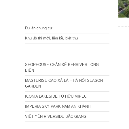
DỰ ÁN
Dự án chung cư
Khu đô thị mới, liền kề, biệt thự
CÁC DỰ ÁN MỚI NHẤT
SHOPHOUSE CHÂN ĐẾ BERRIVER LONG
BIÊN
MASTERISE CAO XÀ LÁ – HÀ NỘI SEASON
GARDEN
ICONIA LAKESIDE TỐ HỮU MIPEC
IMPERIA SKY PARK NAM AN KHÁNH
VIỆT YÊN RIVERSIDE BẮC GIANG