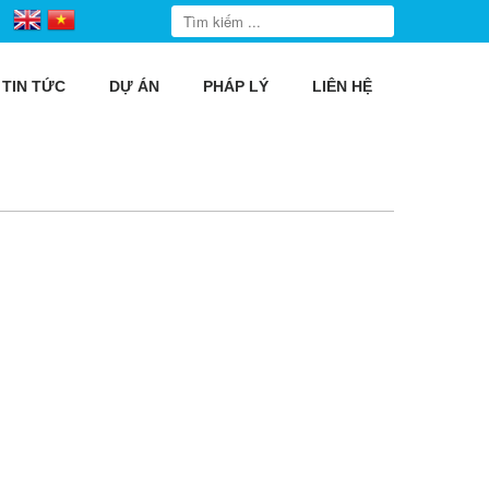
TIN TỨC
DỰ ÁN
PHÁP LÝ
LIÊN HỆ