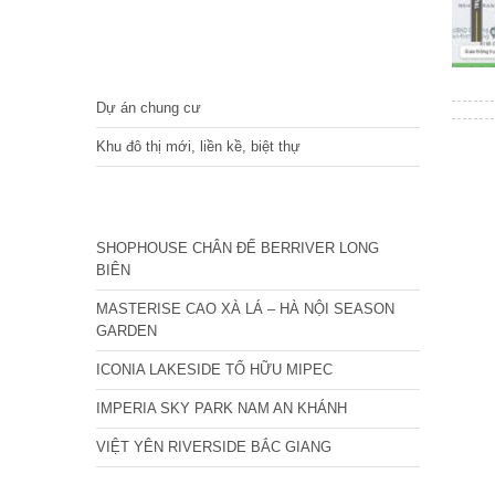
DỰ ÁN
Dự án chung cư
Khu đô thị mới, liền kề, biệt thự
CÁC DỰ ÁN MỚI NHẤT
SHOPHOUSE CHÂN ĐẾ BERRIVER LONG
BIÊN
MASTERISE CAO XÀ LÁ – HÀ NỘI SEASON
GARDEN
ICONIA LAKESIDE TỐ HỮU MIPEC
IMPERIA SKY PARK NAM AN KHÁNH
VIỆT YÊN RIVERSIDE BẮC GIANG