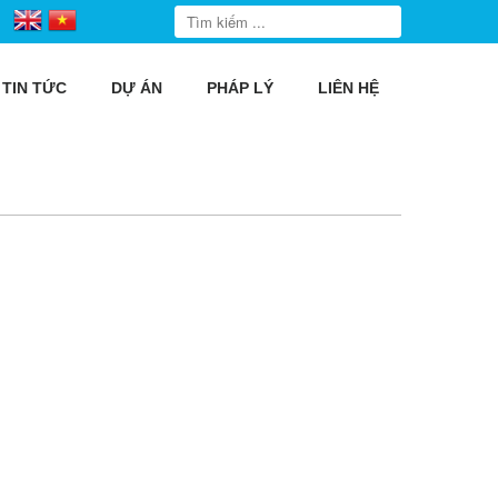
TIN TỨC
DỰ ÁN
PHÁP LÝ
LIÊN HỆ