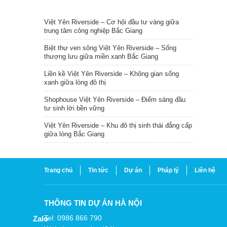
TIN NỔI BẬT
Việt Yên Riverside – Cơ hội đầu tư vàng giữa
trung tâm công nghiệp Bắc Giang
Biệt thự ven sông Việt Yên Riverside – Sống
thượng lưu giữa miền xanh Bắc Giang
Liền kề Việt Yên Riverside – Không gian sống
xanh giữa lòng đô thị
Shophouse Việt Yên Riverside – Điểm sáng đầu
tư sinh lời bền vững
Việt Yên Riverside – Khu đô thị sinh thái đẳng cấp
giữa lòng Bắc Giang
Trang chủ
Tin tức
Dự án
Pháp lý
Liên hệ
THÔNG TIN DỰ ÁN HÀ NỘI
Tel: 0986 866 790
Zalo