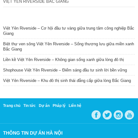
VIỆT YÊN RIVERSIDE BẮC GIANG
TIN NỔI BẬT
Việt Yên Riverside – Cơ hội đầu tư vàng giữa trung tâm công nghiệp Bắc
Giang
Biệt thự ven sông Việt Yên Riverside – Sống thượng lưu giữa miền xanh
Bắc Giang
Liền kề Việt Yên Riverside – Không gian sống xanh giữa lòng đô thị
Shophouse Việt Yên Riverside – Điểm sáng đầu tư sinh lời bền vững
Việt Yên Riverside – Khu đô thị sinh thái đẳng cấp giữa lòng Bắc Giang
Trang chủ
Tin tức
Dự án
Pháp lý
Liên hệ
THÔNG TIN DỰ ÁN HÀ NỘI