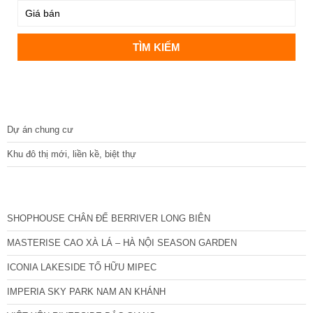
DỰ ÁN
Dự án chung cư
Khu đô thị mới, liền kề, biệt thự
CÁC DỰ ÁN MỚI NHẤT
SHOPHOUSE CHÂN ĐẾ BERRIVER LONG BIÊN
MASTERISE CAO XÀ LÁ – HÀ NỘI SEASON GARDEN
ICONIA LAKESIDE TỐ HỮU MIPEC
IMPERIA SKY PARK NAM AN KHÁNH