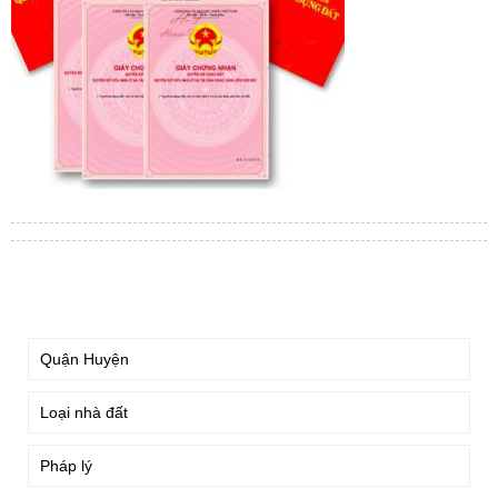
TÌM KIẾM