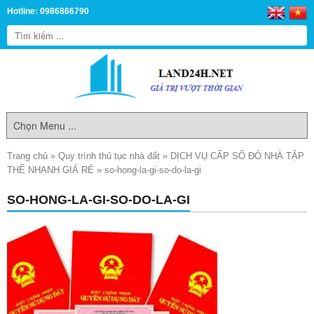
Hotline: 0986866790
Trang chủ
»
Quy trình thủ tục nhà đất
»
DỊCH VỤ CẤP SỔ ĐỎ NHÀ TẬP
THỂ NHANH GIÁ RẺ
»
so-hong-la-gi-so-do-la-gi
SO-HONG-LA-GI-SO-DO-LA-GI