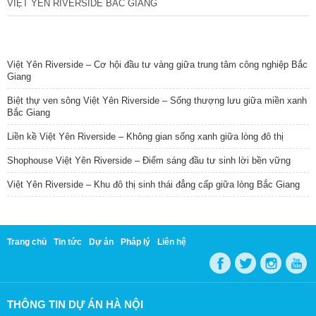
VIỆT YÊN RIVERSIDE BẮC GIANG
TIN NỔI BẬT
Việt Yên Riverside – Cơ hội đầu tư vàng giữa trung tâm công nghiệp Bắc
Giang
Biệt thự ven sông Việt Yên Riverside – Sống thượng lưu giữa miền xanh
Bắc Giang
Liền kề Việt Yên Riverside – Không gian sống xanh giữa lòng đô thị
Shophouse Việt Yên Riverside – Điểm sáng đầu tư sinh lời bền vững
Việt Yên Riverside – Khu đô thị sinh thái đẳng cấp giữa lòng Bắc Giang
Trang chủ
Tin tức
Dự án
Pháp lý
Liên hệ
THÔNG TIN DỰ ÁN HÀ NỘI