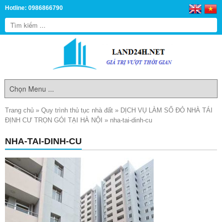
Hotline: 0986866790
Trang chủ
»
Quy trình thủ tục nhà đất
»
DỊCH VỤ LÀM SỔ ĐỎ NHÀ TÁI
ĐỊNH CƯ TRỌN GÓI TẠI HÀ NỘI
»
nha-tai-dinh-cu
NHA-TAI-DINH-CU