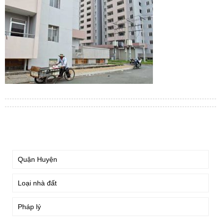
TÌM KIẾM