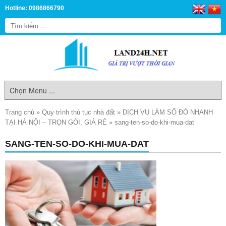
Hotline: 0986866790
Trang chủ
»
Quy trình thủ tục nhà đất
»
DỊCH VỤ LÀM SỔ ĐỎ NHANH
TẠI HÀ NỘI – TRỌN GÓI, GIÁ RẺ
»
sang-ten-so-do-khi-mua-dat
SANG-TEN-SO-DO-KHI-MUA-DAT