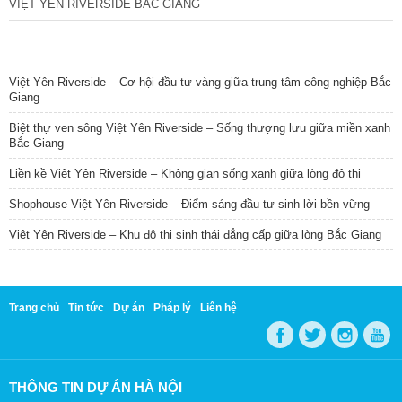
VIỆT YÊN RIVERSIDE BẮC GIANG
TIN NỔI BẬT
Việt Yên Riverside – Cơ hội đầu tư vàng giữa trung tâm công nghiệp Bắc
Giang
Biệt thự ven sông Việt Yên Riverside – Sống thượng lưu giữa miền xanh
Bắc Giang
Liền kề Việt Yên Riverside – Không gian sống xanh giữa lòng đô thị
Shophouse Việt Yên Riverside – Điểm sáng đầu tư sinh lời bền vững
Việt Yên Riverside – Khu đô thị sinh thái đẳng cấp giữa lòng Bắc Giang
Trang chủ
Tin tức
Dự án
Pháp lý
Liên hệ
THÔNG TIN DỰ ÁN HÀ NỘI