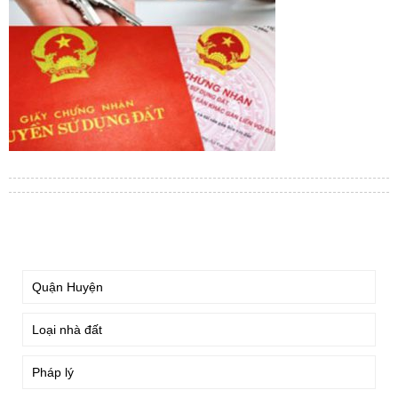
TÌM KIẾM