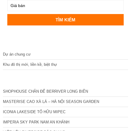
DỰ ÁN
Dự án chung cư
Khu đô thị mới, liền kề, biệt thự
CÁC DỰ ÁN MỚI NHẤT
SHOPHOUSE CHÂN ĐẾ BERRIVER LONG BIÊN
MASTERISE CAO XÀ LÁ – HÀ NỘI SEASON GARDEN
ICONIA LAKESIDE TỐ HỮU MIPEC
IMPERIA SKY PARK NAM AN KHÁNH