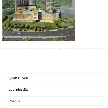
TÌM KIẾM