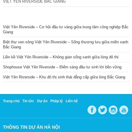
VIỆT YÊN RIVERSIDE BẮC GIANG
TIN NỔI BẬT
Việt Yên Riverside – Cơ hội đầu tư vàng giữa trung tâm công nghiệp Bắc
Giang
Biệt thự ven sông Việt Yên Riverside – Sống thượng lưu giữa miền xanh
Bắc Giang
Liền kề Việt Yên Riverside – Không gian sống xanh giữa lòng đô thị
Shophouse Việt Yên Riverside – Điểm sáng đầu tư sinh lời bền vững
Việt Yên Riverside – Khu đô thị sinh thái đẳng cấp giữa lòng Bắc Giang
Trang chủ
Tin tức
Dự án
Pháp lý
Liên hệ
THÔNG TIN DỰ ÁN HÀ NỘI