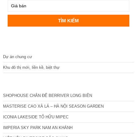
DỰ ÁN
Dự án chung cư
Khu đô thị mới, liền kề, biệt thự
CÁC DỰ ÁN MỚI NHẤT
SHOPHOUSE CHÂN ĐẾ BERRIVER LONG BIÊN
MASTERISE CAO XÀ LÁ – HÀ NỘI SEASON GARDEN
ICONIA LAKESIDE TỐ HỮU MIPEC
IMPERIA SKY PARK NAM AN KHÁNH