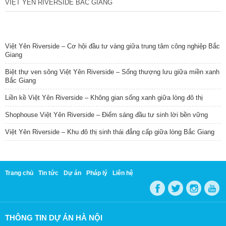
VIỆT YÊN RIVERSIDE BẮC GIANG
TIN NỔI BẬT
Việt Yên Riverside – Cơ hội đầu tư vàng giữa trung tâm công nghiệp Bắc
Giang
Biệt thự ven sông Việt Yên Riverside – Sống thượng lưu giữa miền xanh
Bắc Giang
Liền kề Việt Yên Riverside – Không gian sống xanh giữa lòng đô thị
Shophouse Việt Yên Riverside – Điểm sáng đầu tư sinh lời bền vững
Việt Yên Riverside – Khu đô thị sinh thái đẳng cấp giữa lòng Bắc Giang
Trang chủ
Tin tức
Dự án
Pháp lý
Liên hệ
THÔNG TIN DỰ ÁN HÀ NỘI