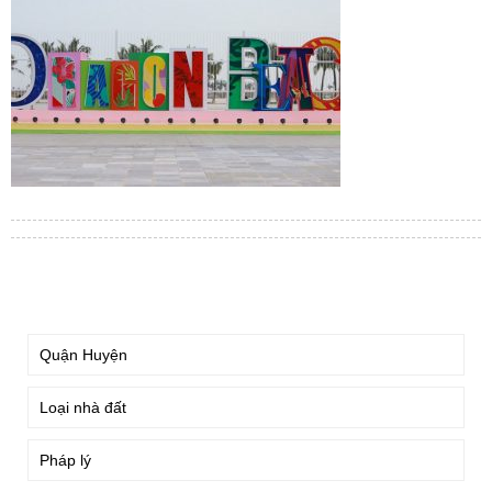
TÌM KIẾM