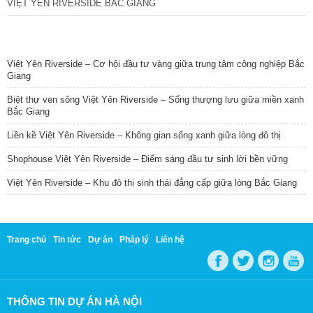
VIỆT YÊN RIVERSIDE BẮC GIANG
TIN NỔI BẬT
Việt Yên Riverside – Cơ hội đầu tư vàng giữa trung tâm công nghiệp Bắc
Giang
Biệt thự ven sông Việt Yên Riverside – Sống thượng lưu giữa miền xanh
Bắc Giang
Liền kề Việt Yên Riverside – Không gian sống xanh giữa lòng đô thị
Shophouse Việt Yên Riverside – Điểm sáng đầu tư sinh lời bền vững
Việt Yên Riverside – Khu đô thị sinh thái đẳng cấp giữa lòng Bắc Giang
Trang chủ
Tin tức
Dự án
Pháp lý
Liên hệ
THÔNG TIN DỰ ÁN HÀ NỘI