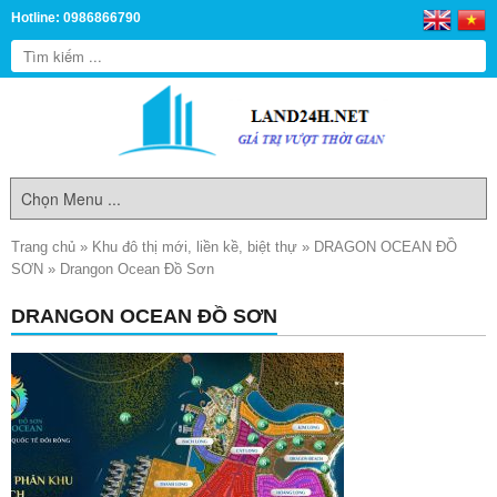
Hotline: 0986866790
Trang chủ
»
Khu đô thị mới, liền kề, biệt thự
»
DRAGON OCEAN ĐỒ
SƠN
»
Drangon Ocean Đồ Sơn
DRANGON OCEAN ĐỒ SƠN