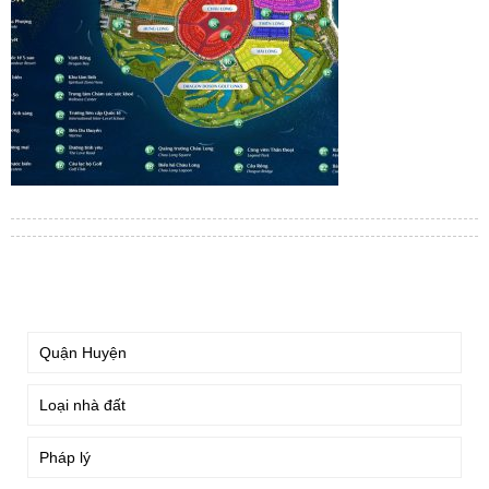
TÌM KIẾM