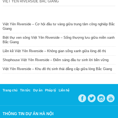
VIỆT YÊN RIVERSIDE BẮC GIANG
TIN NỔI BẬT
Việt Yên Riverside – Cơ hội đầu tư vàng giữa trung tâm công nghiệp Bắc
Giang
Biệt thự ven sông Việt Yên Riverside – Sống thượng lưu giữa miền xanh
Bắc Giang
Liền kề Việt Yên Riverside – Không gian sống xanh giữa lòng đô thị
Shophouse Việt Yên Riverside – Điểm sáng đầu tư sinh lời bền vững
Việt Yên Riverside – Khu đô thị sinh thái đẳng cấp giữa lòng Bắc Giang
Trang chủ
Tin tức
Dự án
Pháp lý
Liên hệ
THÔNG TIN DỰ ÁN HÀ NỘI