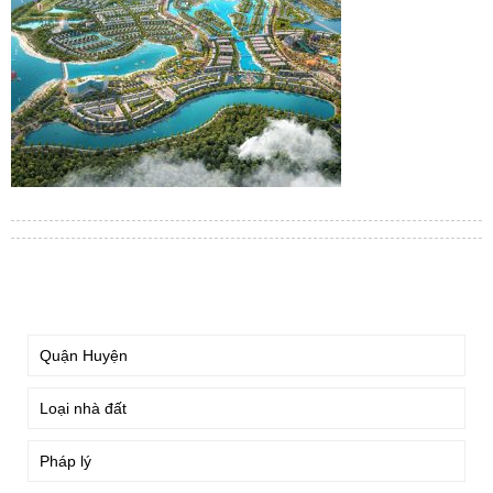
TÌM KIẾM