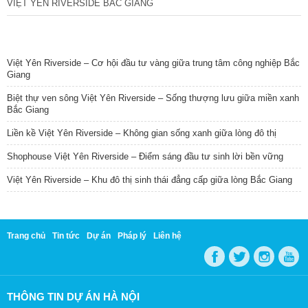
VIỆT YÊN RIVERSIDE BẮC GIANG
TIN NỔI BẬT
Việt Yên Riverside – Cơ hội đầu tư vàng giữa trung tâm công nghiệp Bắc
Giang
Biệt thự ven sông Việt Yên Riverside – Sống thượng lưu giữa miền xanh
Bắc Giang
Liền kề Việt Yên Riverside – Không gian sống xanh giữa lòng đô thị
Shophouse Việt Yên Riverside – Điểm sáng đầu tư sinh lời bền vững
Việt Yên Riverside – Khu đô thị sinh thái đẳng cấp giữa lòng Bắc Giang
Trang chủ
Tin tức
Dự án
Pháp lý
Liên hệ
THÔNG TIN DỰ ÁN HÀ NỘI