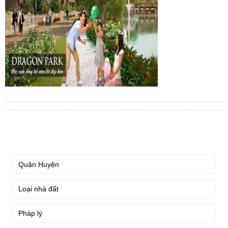
TÌM KIẾM