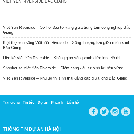
VIỆT YÊN RIVERSIDE BẮC GIANG
TIN NỔI BẬT
Việt Yên Riverside – Cơ hội đầu tư vàng giữa trung tâm công nghiệp Bắc
Giang
Biệt thự ven sông Việt Yên Riverside – Sống thượng lưu giữa miền xanh
Bắc Giang
Liền kề Việt Yên Riverside – Không gian sống xanh giữa lòng đô thị
Shophouse Việt Yên Riverside – Điểm sáng đầu tư sinh lời bền vững
Việt Yên Riverside – Khu đô thị sinh thái đẳng cấp giữa lòng Bắc Giang
Trang chủ
Tin tức
Dự án
Pháp lý
Liên hệ
THÔNG TIN DỰ ÁN HÀ NỘI