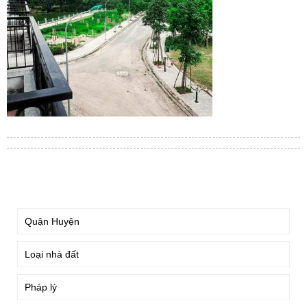
TÌM KIẾM