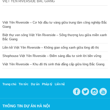
VIỆT YÊN RIVERSIDE BẮC GIANG
TIN NỔI BẬT
Việt Yên Riverside – Cơ hội đầu tư vàng giữa trung tâm công nghiệp Bắc
Giang
Biệt thự ven sông Việt Yên Riverside – Sống thượng lưu giữa miền xanh
Bắc Giang
Liền kề Việt Yên Riverside – Không gian sống xanh giữa lòng đô thị
Shophouse Việt Yên Riverside – Điểm sáng đầu tư sinh lời bền vững
Việt Yên Riverside – Khu đô thị sinh thái đẳng cấp giữa lòng Bắc Giang
Trang chủ
Tin tức
Dự án
Pháp lý
Liên hệ
THÔNG TIN DỰ ÁN HÀ NỘI