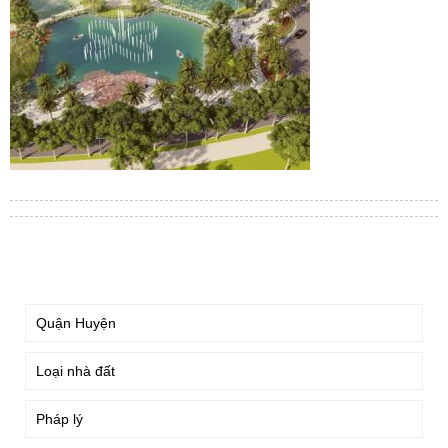
TÌM KIẾM