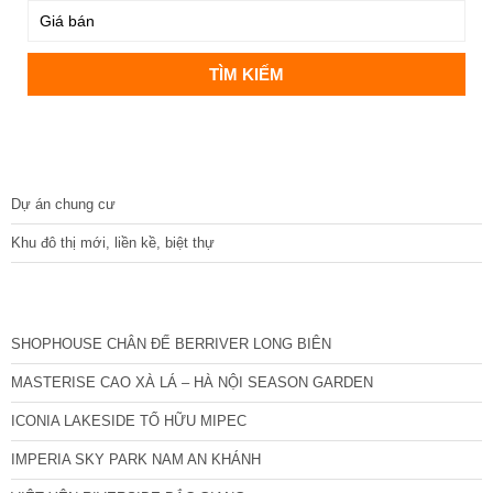
DỰ ÁN
Dự án chung cư
Khu đô thị mới, liền kề, biệt thự
CÁC DỰ ÁN MỚI NHẤT
SHOPHOUSE CHÂN ĐẾ BERRIVER LONG BIÊN
MASTERISE CAO XÀ LÁ – HÀ NỘI SEASON GARDEN
ICONIA LAKESIDE TỐ HỮU MIPEC
IMPERIA SKY PARK NAM AN KHÁNH