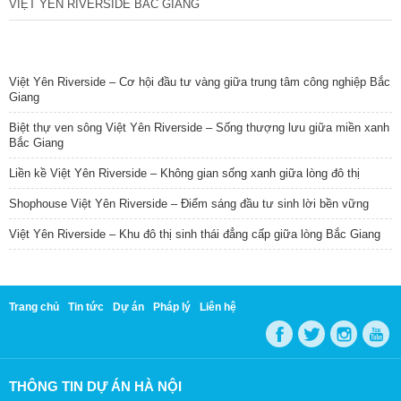
VIỆT YÊN RIVERSIDE BẮC GIANG
TIN NỔI BẬT
Việt Yên Riverside – Cơ hội đầu tư vàng giữa trung tâm công nghiệp Bắc
Giang
Biệt thự ven sông Việt Yên Riverside – Sống thượng lưu giữa miền xanh
Bắc Giang
Liền kề Việt Yên Riverside – Không gian sống xanh giữa lòng đô thị
Shophouse Việt Yên Riverside – Điểm sáng đầu tư sinh lời bền vững
Việt Yên Riverside – Khu đô thị sinh thái đẳng cấp giữa lòng Bắc Giang
Trang chủ
Tin tức
Dự án
Pháp lý
Liên hệ
THÔNG TIN DỰ ÁN HÀ NỘI