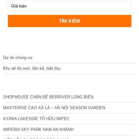
DỰ ÁN
Dự án chung cư
Khu đô thị mới, liền kề, biệt thự
CÁC DỰ ÁN MỚI NHẤT
SHOPHOUSE CHÂN ĐẾ BERRIVER LONG BIÊN
MASTERISE CAO XÀ LÁ – HÀ NỘI SEASON GARDEN
ICONIA LAKESIDE TỐ HỮU MIPEC
IMPERIA SKY PARK NAM AN KHÁNH