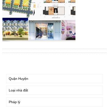
TÌM KIẾM