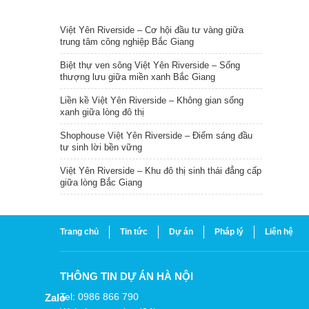
TIN NỔI BẬT
Việt Yên Riverside – Cơ hội đầu tư vàng giữa
trung tâm công nghiệp Bắc Giang
Biệt thự ven sông Việt Yên Riverside – Sống
thượng lưu giữa miền xanh Bắc Giang
Liền kề Việt Yên Riverside – Không gian sống
xanh giữa lòng đô thị
Shophouse Việt Yên Riverside – Điểm sáng đầu
tư sinh lời bền vững
Việt Yên Riverside – Khu đô thị sinh thái đẳng cấp
giữa lòng Bắc Giang
Trang chủ
Tin tức
Dự án
Pháp lý
Liên hệ
THÔNG TIN DỰ ÁN HÀ NỘI
Tel: 0986 866 790
Zalo