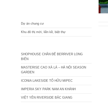
DỰ ÁN
Dự án chung cư
Khu đô thị mới, liền kề, biệt thự
CÁC DỰ ÁN MỚI NHẤT
SHOPHOUSE CHÂN ĐẾ BERRIVER LONG
BIÊN
MASTERISE CAO XÀ LÁ – HÀ NỘI SEASON
GARDEN
ICONIA LAKESIDE TỐ HỮU MIPEC
IMPERIA SKY PARK NAM AN KHÁNH
VIỆT YÊN RIVERSIDE BẮC GIANG