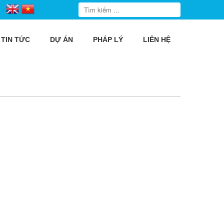
TIN TỨC
DỰ ÁN
PHÁP LÝ
LIÊN HỆ