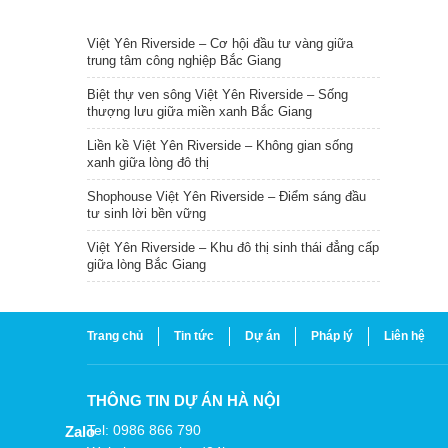
TIN NỔI BẬT
Việt Yên Riverside – Cơ hội đầu tư vàng giữa
trung tâm công nghiệp Bắc Giang
Biệt thự ven sông Việt Yên Riverside – Sống
thượng lưu giữa miền xanh Bắc Giang
Liền kề Việt Yên Riverside – Không gian sống
xanh giữa lòng đô thị
Shophouse Việt Yên Riverside – Điểm sáng đầu
tư sinh lời bền vững
Việt Yên Riverside – Khu đô thị sinh thái đẳng cấp
giữa lòng Bắc Giang
Trang chủ
Tin tức
Dự án
Pháp lý
Liên hệ
THÔNG TIN DỰ ÁN HÀ NỘI
Tel: 0986 866 790
Zalo