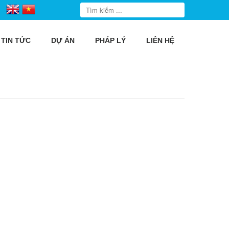
TIN TỨC
DỰ ÁN
PHÁP LÝ
LIÊN HỆ