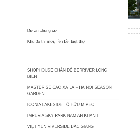
DỰ ÁN
Dự án chung cư
Khu đô thị mới, liền kề, biệt thự
CÁC DỰ ÁN MỚI NHẤT
SHOPHOUSE CHÂN ĐẾ BERRIVER LONG
BIÊN
MASTERISE CAO XÀ LÁ – HÀ NỘI SEASON
GARDEN
ICONIA LAKESIDE TỐ HỮU MIPEC
IMPERIA SKY PARK NAM AN KHÁNH
VIỆT YÊN RIVERSIDE BẮC GIANG