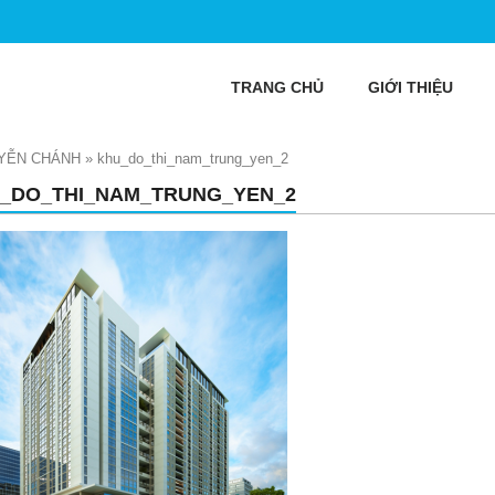
TRANG CHỦ
GIỚI THIỆU
YỄN CHÁNH
»
khu_do_thi_nam_trung_yen_2
_DO_THI_NAM_TRUNG_YEN_2