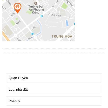
TÌM KIẾM