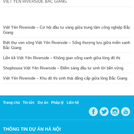
VIỆT YÊN RIVERSIDE BẮC GIANG
TIN NỔI BẬT
Việt Yên Riverside – Cơ hội đầu tư vàng giữa trung tâm công nghiệp Bắc
Giang
Biệt thự ven sông Việt Yên Riverside – Sống thượng lưu giữa miền xanh
Bắc Giang
Liền kề Việt Yên Riverside – Không gian sống xanh giữa lòng đô thị
Shophouse Việt Yên Riverside – Điểm sáng đầu tư sinh lời bền vững
Việt Yên Riverside – Khu đô thị sinh thái đẳng cấp giữa lòng Bắc Giang
Trang chủ
Tin tức
Dự án
Pháp lý
Liên hệ
THÔNG TIN DỰ ÁN HÀ NỘI