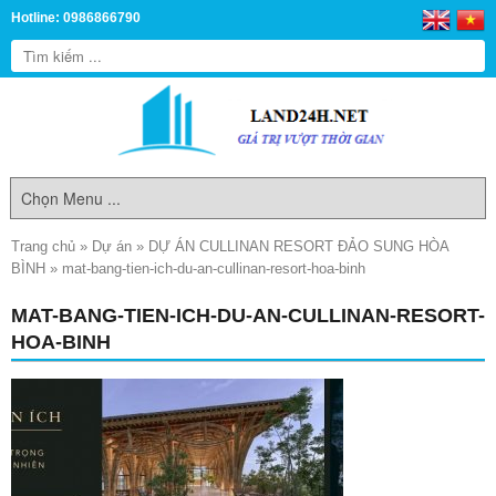
Hotline: 0986866790
Trang chủ
»
Dự án
»
DỰ ÁN CULLINAN RESORT ĐẢO SUNG HÒA
BÌNH
»
mat-bang-tien-ich-du-an-cullinan-resort-hoa-binh
MAT-BANG-TIEN-ICH-DU-AN-CULLINAN-RESORT-
HOA-BINH