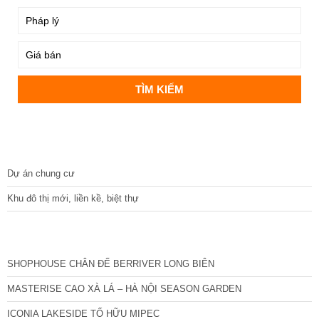
DỰ ÁN
Dự án chung cư
Khu đô thị mới, liền kề, biệt thự
CÁC DỰ ÁN MỚI NHẤT
SHOPHOUSE CHÂN ĐẾ BERRIVER LONG BIÊN
MASTERISE CAO XÀ LÁ – HÀ NỘI SEASON GARDEN
ICONIA LAKESIDE TỐ HỮU MIPEC