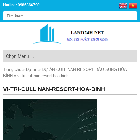
Hotline: 0986866790
Trang chủ
»
Dự án
»
DỰ ÁN CULLINAN RESORT ĐẢO SUNG HÒA
BÌNH
»
vi-tri-cullinan-resort-hoa-binh
VI-TRI-CULLINAN-RESORT-HOA-BINH