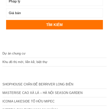
DỰ ÁN
Dự án chung cư
Khu đô thị mới, liền kề, biệt thự
CÁC DỰ ÁN MỚI NHẤT
SHOPHOUSE CHÂN ĐẾ BERRIVER LONG BIÊN
MASTERISE CAO XÀ LÁ – HÀ NỘI SEASON GARDEN
ICONIA LAKESIDE TỐ HỮU MIPEC