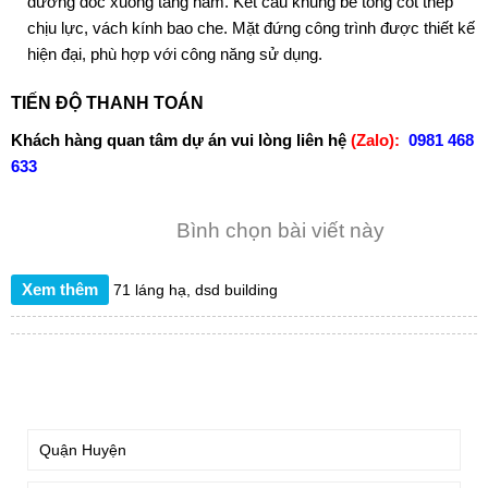
đường dốc xuống tầng hầm. Kết cấu khung bê tông cốt thép
chịu lực, vách kính bao che. Mặt đứng công trình được thiết kế
hiện đại, phù hợp với công năng sử dụng.
TIẾN ĐỘ THANH TOÁN
Khách hàng quan tâm dự án vui lòng liên hệ
(Zalo):
0981 468
633
Bình chọn bài viết này
Xem thêm
71 láng hạ
,
dsd building
TÌM KIẾM