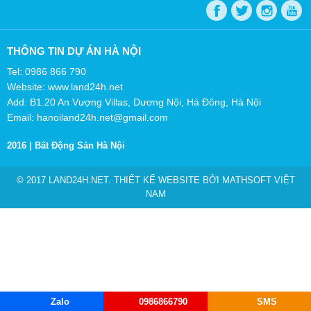
THÔNG TIN DỰ ÁN HÀ NỘI
Tel: 0986 866 790
Website: www.land24h.net
Add: B1.20 An Vượng Villas, Dương Nội, Hà Đông, Hà Nội
Email: hanoiland24h.net@gmail.com
2016 |
Bất Động Sản Hà Nội
© 2017 LAND24H.NET. THIẾT KẾ WEBSITE BỞI
MATHSOFT VIỆT
NAM
Zalo
0986866790
SMS