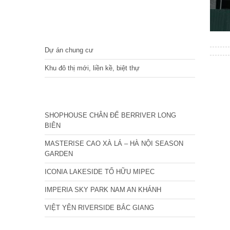
DỰ ÁN
Dự án chung cư
Khu đô thị mới, liền kề, biệt thự
CÁC DỰ ÁN MỚI NHẤT
SHOPHOUSE CHÂN ĐẾ BERRIVER LONG
BIÊN
MASTERISE CAO XÀ LÁ – HÀ NỘI SEASON
GARDEN
ICONIA LAKESIDE TỐ HỮU MIPEC
IMPERIA SKY PARK NAM AN KHÁNH
VIỆT YÊN RIVERSIDE BẮC GIANG