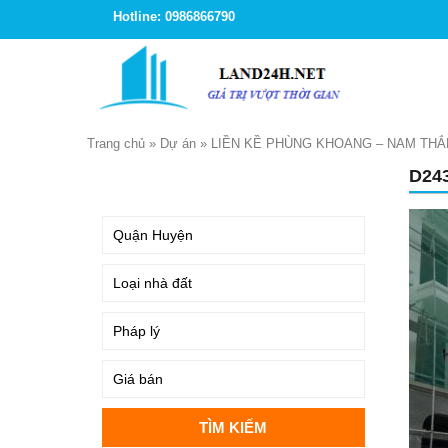
Hotline: 0986866790
Trang chủ
»
Dự án
»
LIỀN KỀ PHÙNG KHOANG – NAM TH
D24
TÌM KIẾM