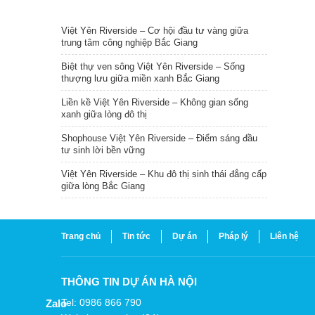
TIN NỔI BẬT
Việt Yên Riverside – Cơ hội đầu tư vàng giữa
trung tâm công nghiệp Bắc Giang
Biệt thự ven sông Việt Yên Riverside – Sống
thượng lưu giữa miền xanh Bắc Giang
Liền kề Việt Yên Riverside – Không gian sống
xanh giữa lòng đô thị
Shophouse Việt Yên Riverside – Điểm sáng đầu
tư sinh lời bền vững
Việt Yên Riverside – Khu đô thị sinh thái đẳng cấp
giữa lòng Bắc Giang
Trang chủ
Tin tức
Dự án
Pháp lý
Liên hệ
THÔNG TIN DỰ ÁN HÀ NỘI
Tel: 0986 866 790
Zalo