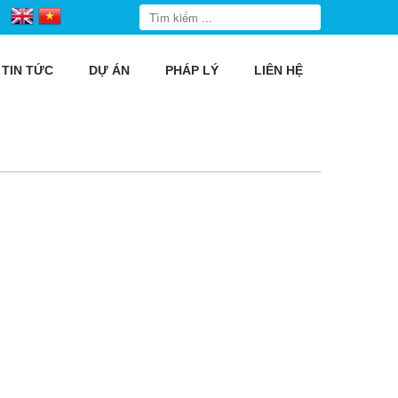
TIN TỨC
DỰ ÁN
PHÁP LÝ
LIÊN HỆ