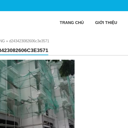
TRANG CHỦ
GIỚI THIỆU
ẮNG
»
d243423082606c3e3571
3423082606C3E3571